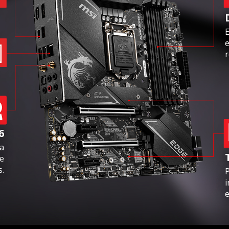
E
e
r
6
la
e
.
P
i
e