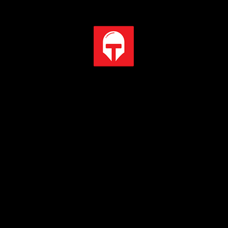
PCI-E Steel Armor
Protege las tarjetas VGA contra la flexión y las interferencias
electromagnéticas para mejorar el rendimiento, la estabilidad
y la resistencia.