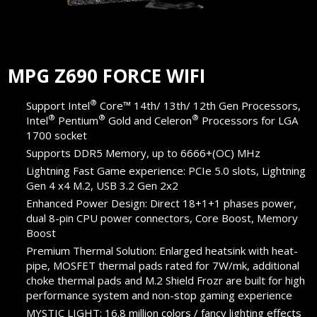
MPG Z690 FORCE WIFI
®
Support Intel
Core™ 14th/ 13th/ 12th Gen Processors,
®
®
®
Intel
Pentium
Gold and Celeron
Processors for LGA
1700 socket
Supports DDR5 Memory, up to 6666+(OC) MHz
Lightning Fast Game experience: PCIe 5.0 slots, Lightning
Gen 4 x4 M.2, USB 3.2 Gen 2x2
Enhanced Power Design: Direct 18+1+1 phases power,
dual 8-pin CPU power connectors, Core Boost, Memory
Boost
Premium Thermal Solution: Enlarged heatsink with heat-
pipe, MOSFET thermal pads rated for 7W/mk, additional
choke thermal pads and M.2 Shield Frozr are built for high
performance system and non-stop gaming experience
MYSTIC LIGHT: 16.8 million colors / fancy lighting effects