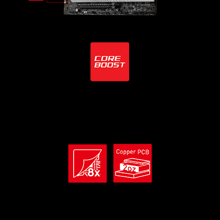
Tecnología Core Boost
Combinando 2 conectores de alimentación de 8 pines y un
diseño de máxima calidad listo para dar rienda suelta al
máximo rendimiento.
Material premium PCB
La placa de circuito impreso de 8 capas con el uso de
material de grado de servidor y cobre de 2 onzas de espesor
proporciona un mayor rendimiento y una estabilidad del