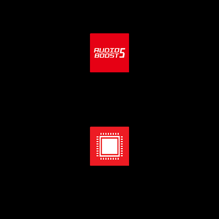
sistema de larga duración sin límites.
Audio Boost 5
Audio aislado con procesador de audio y amplificador de alta
calidad para una experiencia de juego más envolvente.
Diseño de potencia directa 18+1+1 con PWM
digital
Un agresivo diseño de alimentación digital VRM con IC PWM
digital y el sistema de alimentación directa de 18 fases con
75A Smart Power Stage, aseguran que tu sistema funcione
sin problemas en las condiciones más extremas.