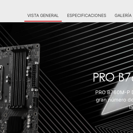
VISTA GENERAL
ESPECIFICACIONES
GALERÍA
PRO B760M-P D
gran número de
l