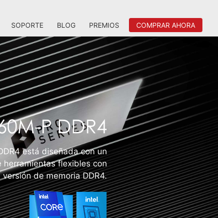
SOPORTE
BLOG
PREMIOS
COMPRAR AHORA
DR4 está diseñada con un
 herramientas flexibles con
a versión de memoria DDR4.