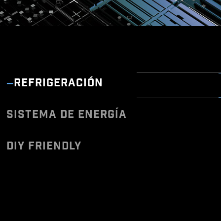
REFRIGERACIÓN
SISTEMA DE ENERGÍA
Una vez conectado a I
adecuados, que podrá
DIY FRIENDLY
*Asegúrate de conectarte
Las placas base MS
BIOS y software co