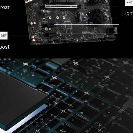
rozr
Ligh
oost