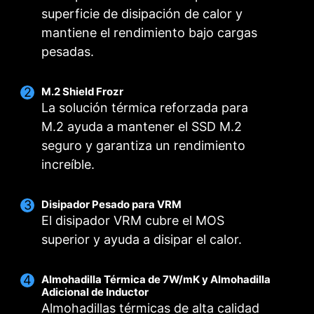
superficie de disipación de calor y
mantiene el rendimiento bajo cargas
pesadas.
M.2 Shield Frozr
La solución térmica reforzada para
M.2 ayuda a mantener el SSD M.2
seguro y garantiza un rendimiento
increíble.
Disipador Pesado para VRM
El disipador VRM cubre el MOS
superior y ayuda a disipar el calor.
VENTILADOR INTELIGENTE Y VENTILADOR
PERFILES MÚLTIPLES
ESCENARIOS DE USO
FOR CPU COOLER
FOR LIQUID COOLER
MANUAL
3A power deliver /
Sigue el modo MSI Center
Guarda hasta 5 perfiles para distintas
Supports auto-detect
Almohadilla Térmica de 7W/mK y Almohadilla
Smart Fan
Ajusta la configuración de los ventiladores
ocasiones
Adicional de Inductor
Permite a los usuarios modificar la curva de
según el modo seleccionado en «Escenario de
Almohadillas térmicas de alta calidad