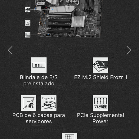
Blindaje de E/S
EZ M.2 Shield Frozr II
preinstalado
Almohadillas térmicas
Thunderbolt 4
5G Network Solution
Heatsink extendido
para MOSFET de
7W/mK
PCB de 6 capas para
PCIe Supplemental
Nuevo Wi-Fi 7
DDR5 Support
servidores
Power
EZ M.2 Shield Frozr II
Pump Fan Support