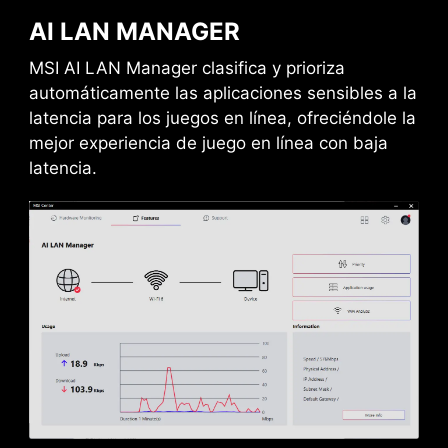
AI LAN MANAGER
MSI AI LAN Manager clasifica y prioriza
automáticamente las aplicaciones sensibles a la
latencia para los juegos en línea, ofreciéndole la
mejor experiencia de juego en línea con baja
latencia.
DAISY CHAIN
EXTERNAL
STORAGE / DOCKS
Connect multiple Thunderbolt™ devices in a
daisy chain, allowing data, power, and video
signals to flow from the computer to up to five
accessories. Alternatively, use a Thunderbolt™
hub or dock to consolidate all accessories into a
single connection to your Thunderbolt™
computer.