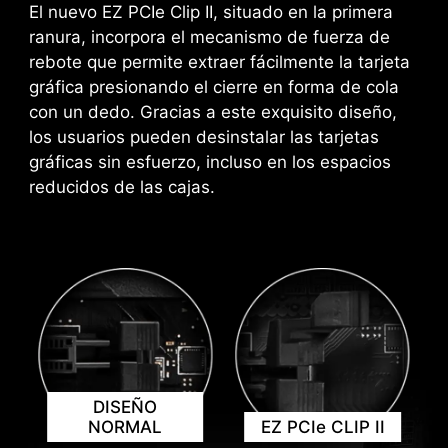
placa base.
artificial en aspectos clave de tu experiencia
El nuevo EZ PCIe Clip II, situado en la primera
Este LED se enciende cuando detecta
informática para realizar optimizaciones más
ranura, incorpora el mecanismo de fuerza de
*Asegúrate de conectarte a Internet o el instalador de
una memoria defectuosa en las
inteligentes en tiempo real. El MSI Center ofrece
rebote que permite extraer fácilmente la tarjeta
la utilidad de drivers no se iniciará automáticamente..
ranuras, lo que elimina las conjeturas
una interfaz limpia y mínima para personalizar y
*MSI Driver Utility Installer estará listo en Windows 11
gráfica presionando el cierre en forma de cola
de la solución de problemas.
gestionar la configuración de tu PC. El AI
build 22H2.
con un dedo. Gracias a este exquisito diseño,
Engine, por ejemplo, ajusta automáticamente la
los usuarios pueden desinstalar las tarjetas
configuración en función de las aplicaciones
gráficas sin esfuerzo, incluso en los espacios
que estés utilizando, garantizando un
reducidos de las cajas.
rendimiento sin fisuras.
DISEÑO
NORMAL
EZ PCIe CLIP II
NOTIFICACIÓN PARA EVITAR