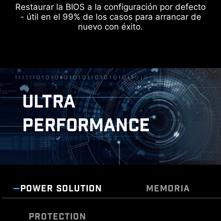
Restaurar la BIOS a la configuración por defecto
ZONA KEEP OUT
- útil en el 99% de los casos para arrancar de
IDENTIFICA LA FUENTE DE SEÑAL M.2
nuevo con éxito.
IDENTIFICA LA VELOCIDAD USB
ULTRA
PERFORMANCE
POWER SOLUTION
MEMORIA
PROTECTION