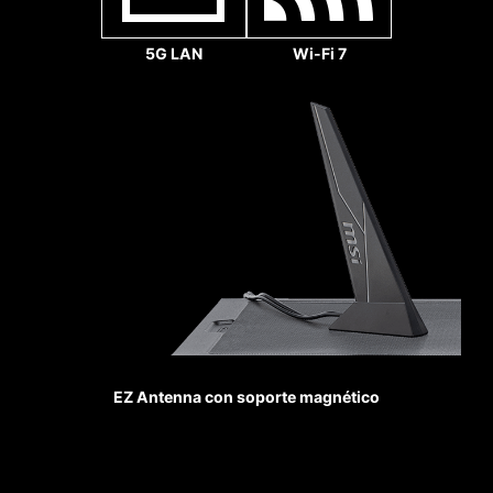
Pump Fan
5G LAN
Wi-Fi 7
CONEXIONES
REFORZADAS Y SOLDADAS
Las ranuras MSI PCI
Express Steel Armor se
fijan a la placa base con
puntos de soldadura
adicionales y soportan el
peso de las pesadas
tarjetas gráficas. Cuando
cada ventaja en los
EZ Antenna con soporte magnético
juegos cuenta, Steel
Armor protege el punto de
contacto de las
interferencias