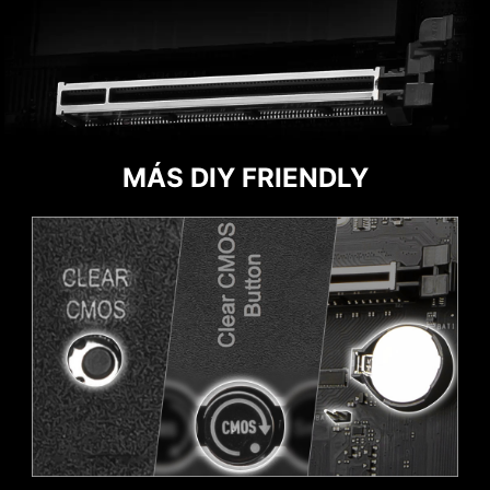
COLISIONES
MÁS DIY FRIENDLY
CABECERA CON DIFERENTE COLOR
Para diferenciar mejor los cabezales de
patillas para distintos fines, marca el cabezal
del sistema de bombeo y los cabezales
ARGB en blanco y el cabezal PCIe de 8
patillas en gris, lo que permite a los usuarios
gestionar los cables de forma más eficiente.