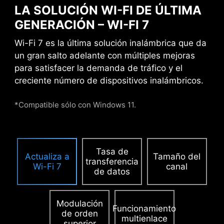
LA SOLUCIÓN WI-FI DE ÚLTIMA
electromagnéticas.
GENERACIÓN – WI-FI 7
Wi-Fi 7 es la última solución inalámbrica que da
PCIE SUPPLEMENTAL POWER
un gran salto adelante con múltiples mejoras
para satisfacer la demanda de tráfico y el
El exclusivo conector Supplemental PCIe Power
creciente número de dispositivos inalámbricos.
proporciona alimentación dedicada para las
demandas de alta potencia de las GPU
*Compatible sólo con Windows 11.
utilizadas en computación de IA y juegos, lo que
garantiza un rendimiento estable, eficiente y
sostenido.
Más información sobre la
compatibilidad de chasis.
Tasa de
Actualiza a
Tamaño del
transferencia
Wi-Fi 7
canal
de datos
Modulación
Funcionamiento
de orden
multienlace
superior