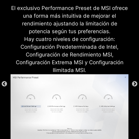
ayudar a mejorar la electricidad estática y
El exclusivo Performance Preset de MSI ofrece
reducir el ruido de la radiación electromagnética
una forma más intuitiva de mejorar el
del sistema, así como mucho más duradero en
rendimiento ajustando la limitación de
comparación con los tradicionales blindajes E/S.
potencia según tus preferencias.
Hay cuatro niveles de configuración:
Configuración Predeterminada de Intel,
Configuración de Rendimiento MSI,
Configuración Extrema MSI y Configuración
Ilimitada MSI.
* La imagen anterior es una referencia ilustrativa. Para
más detalles, consulta las páginas de especificaciones.