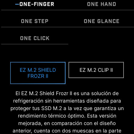
ONE-FINGER
ONE HAND
ONE STEP
ONE GLANCE
ONE CLICK
MSI EZ Antenna hace que el proceso no
El blindaje de E/S preinstalado ofrece una
EZ OVERCLOCKING
suponga ningún esfuerzo, ya que simplemente
experiencia de instalación simplificada y sin
EZ M.2 SHIELD
EZ M.2 CLIP II
Mientras que el overclocking puede ser
se fija a la placa base sin necesidad de girarla.
complicaciones al eliminar la necesidad de
FROZR II
demasiado complejo para algunos, MSI Click
colocar manualmente el blindaje de E/S durante
BIOS X lo hace más accesible con múltiples
la configuración de la placa base. Gracias a su
El EZ M.2 Shield Frozr II es una solución de
funciones de overclocking con un solo clic tanto
diseño integrado, garantiza una alineación
refrigeración sin herramientas diseñada para
para el procesador como para la memoria,
correcta y un ajuste seguro, proporcionando
proteger tus SSD M.2 a la vez que garantiza un
permitiendo a los usuarios mejorar fácilmente el
protección y comodidad a la vez que mejora la
rendimiento térmico óptimo. Esta versión
rendimiento del sistema sin profundizar en
durabilidad general de la estructura.
mejorada, en comparación con el diseño
intrincados ajustes.
anterior, cuenta con dos muescas en la parte