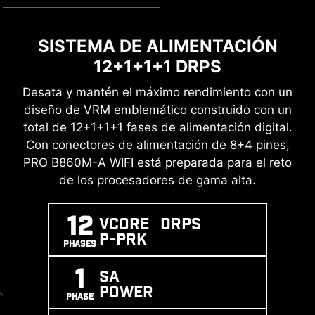
DOBLE PROTECCIÓN ESD
SISTEMA DE ALIMENTACIÓN
MEMORIA DDR5 DE ALTO
SUPRESORES DE TENSIÓN
12+1+1+1 DRPS
RENDIMIENTO
TRANSITORIA (TVS)
Desata y mantén el máximo rendimiento con un
Un gran paso en la mejora del rendimiento DDR
Los supresores de tensión transitoria (TVS) son
diseño de VRM emblemático construido con un
con la última memoria DDR5. Combinada con el
dispositivos de seguridad que se utilizan para
total de 12+1+1+1 fases de alimentación digital.
proceso de soldadura SMT dedicado y la
proteger contra la tensión excesiva. Todos los
Con conectores de alimentación de 8+4 pines,
tecnología MSI Memory Boost, PRO Z890-P
modelos de placa base de MSI están equipados
PRO B860M-A WIFI está preparada para el reto
WIFI está lista para ofrecer el rendimiento de
con TVS. Cuando el voltaje aumenta de forma
de los procesadores de gama alta.
memoria de clase mundial.
anormal, el TVS pasa de un estado de alta
resistencia a un estado de baja resistencia,
12
Vcore DRPS
XMP
MEMORY
SMT
desviando el voltaje excesivo a tierra. Esto
P-PRK
SUPPORT
BOOST
PROCESS
PHASES
ayuda a prevenir daños en el circuito causados
por el alto voltaje.
1
SA
POWER
PHASE