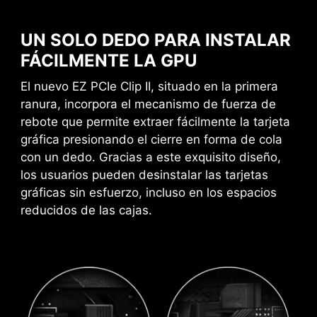
de tu CPU, ajustándolo al
NOTIFICACIÓN PARA EVITAR
instante al mejor nivel posible.
La exclusiva cabecera JAF_1 de MSI permite
COLISIONES
UN SOLO DEDO PARA INSTALAR
que el ventilador MPG EZ120 ARGB funcione
AI BOOST
con un solo cable. Alternativamente, la
FÁCILMENTE LA GPU
Un algoritmo inteligente aumenta
cabecera JAF_1 se puede convertir en
El nuevo EZ PCIe Clip II, situado en la primera
el rendimiento de la NPU para
cabeceras adicionales ARGB Gen 1 y ventilador
ranura, incorpora el mecanismo de fuerza de
obtener el mejor rendimiento
utilizando un cable dedicado de 1 a 2 EZ Conn,
rebote que permite extraer fácilmente la tarjeta
posible de la IA cuando necesites
agilizando y optimizando todo el proceso de
gráfica presionando el cierre en forma de cola
potencia adicional.
montaje.
con un dedo. Gracias a este exquisito diseño,
*Habilitado con procesadores
los usuarios pueden desinstalar las tarjetas
compatibles.
gráficas sin esfuerzo, incluso en los espacios
EXPO / A-XMP
reducidos de las cajas.
Elige entre los perfiles EXPO y A-
XMP predefinidos para
overclockear automáticamente la
memoria DDR compatible y
obtener un rendimiento óptimo.