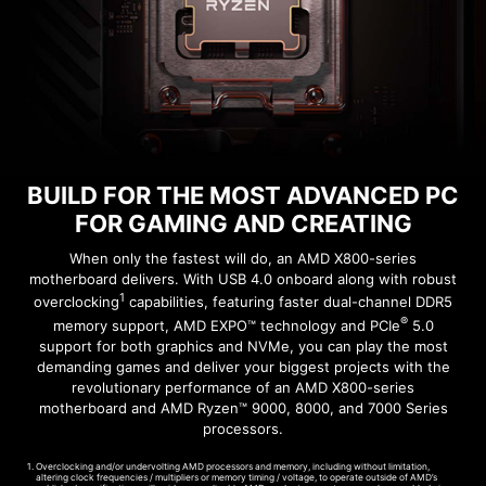
CON FACILIDAD
ACTIVA TU PROTECCIÓN
¡Añade más color si lo deseas! El conector
Mystic Light Extension ofrece una forma
DIGITAL CON NORTON 360
intuitiva de controlar tiras RGB adicionales y
DELUXE
otros periféricos RGB añadidos al sistema, sin
Múltiples capas de protección para tus
necesidad de un controlador RGB
dispositivos, funciones de privacidad en línea
independiente.
BUILD FOR THE MOST ADVANCED PC
que incluyen nuestra VPN segura, además de
FOR GAMING AND CREATING
monitorización de la Dark Web, todo en una
AMBIENT LINK
A-RAINBOW V2
única solución. Con las placas base MSI,
When only the fastest will do, an AMD X800-series
motherboard delivers. With USB 4.0 onboard along with robust
puedes disfrutar de una prueba gratuita de 60
1
overclocking
capabilities, featuring faster dual-channel DDR5
días de Norton 360 Deluxe.
®
memory support, AMD EXPO™ technology and PCIe
5.0
support for both graphics and NVMe, you can play the most
Hasta 50 GB de copia de seguridad en
demanding games and deliver your biggest projects with the
la nube para PC
revolutionary performance of an AMD X800-series
Protección contra amenazas en tiempo
motherboard and AMD Ryzen™ 9000, 8000, and 7000 Series
processors.
real y cortafuegos inteligente
Administrador de contraseñas
Overclocking and/or undervolting AMD processors and memory, including without limitation,
PC SafeCam
altering clock frequencies / multipliers or memory timing / voltage, to operate outside of AMD’s