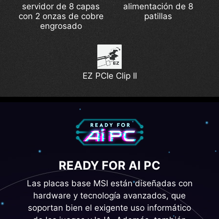
servidor de 8 capas
alimentación de 8
Wi-Fi 7
Pump Fan Support
Admite DDR5
con 2 onzas de cobre
patillas
engrosado
Lightning Gen 5
EZ PCIe Clip II
READY FOR AI PC
Las placas base MSI están diseñadas con
hardware y tecnología avanzados, que
soportan bien el exigente uso informático