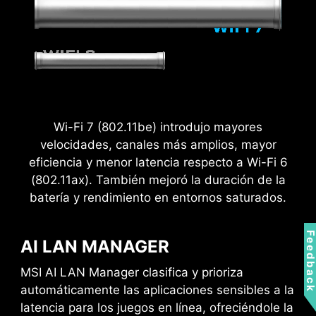
La estructura de puesta a tierra de las fases de
con los últimos dispositivos USB. Crea un
potencia es un diseño exclusivo de MSI. Este
sistema con la caja para PC de MSI para
diseño patentado permite suprimir las
disfrutar de la experiencia más cómoda.
interferencias electromagnéticas (EMI)
generadas por las fases de potencia y ayuda a
conducir eficazmente el calor al plano de cobre
con propiedades de puesta a tierra.
Wi-Fi 7 (802.11be) introdujo mayores
velocidades, canales más amplios, mayor
eficiencia y menor latencia respecto a Wi-Fi 6
(802.11ax). También mejoró la duración de la
batería y rendimiento en entornos saturados.
Feedbac
AI LAN MANAGER
MSI AI LAN Manager clasifica y prioriza
automáticamente las aplicaciones sensibles a la
latencia para los juegos en línea, ofreciéndole la