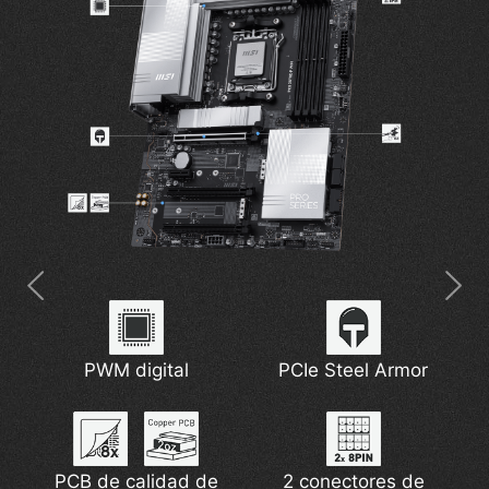
PWM digital
PCIe Steel Armor
USB 40Gbps Type-C
Heatsink extendido
EZ M.2 Shield Frozr II
5G Network Solution
PCB de calidad de
2 conectores de