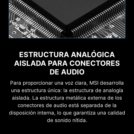
Wave
Steady
MSI AI Engine elimina la necesidad de ajustar
ESTRUCTURA ANALÓGICA
configuraciones manualmente, ahorrándote
Creation Boost
AI Boost
tiempo y esfuerzo.
AISLADA PARA CONECTORES
Flame
Breathing
DE AUDIO
Para proporcionar una voz clara, MSI desarrolla
una estructura única: la estructura de analogía
aislada. La estructura metálica externa de los
INTERFAZ DE USUARIO
conectores de audio está separada de la
EXCLUSIVA DE AIDA64
disposición interna, lo que garantiza una calidad
CPU Temperature
Color Ring
EXTREME
de sonido nítida.
Las placas base MSI ofrecen una prueba