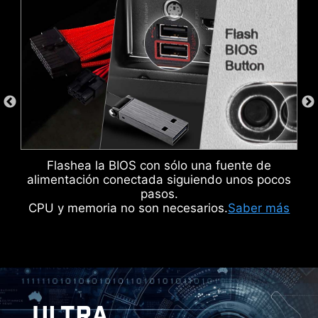
DOBLE PROTECCIÓN ESD
Flashea la BIOS con sólo una fuente de
alimentación conectada siguiendo unos pocos
pasos.
CPU y memoria no son necesarios.
Saber más
MSI DRIVER UTILITY INSTALLER
Una vez conectado a Internet, MSI Driver Utility
Installer detectará y presentará
ULTRA
automáticamente los drivers y utilidades