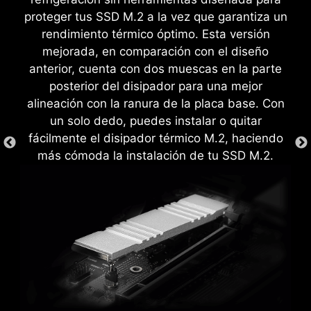
para evitar que las piezas se rayen o dañen la
para el procesador como para la memoria,
proteger tus SSD M.2 a la vez que garantiza un
placa base.
permitiendo a los usuarios mejorar fácilmente el
rendimiento térmico óptimo. Esta versión
rendimiento del sistema sin profundizar en
mejorada, en comparación con el diseño
intrincados ajustes.
anterior, cuenta con dos muescas en la parte
posterior del disipador para una mejor
alineación con la ranura de la placa base. Con
un solo dedo, puedes instalar o quitar
fácilmente el disipador térmico M.2, haciendo
más cómoda la instalación de tu SSD M.2.
CREATION BOOST
El overclocking de CPU con un
solo clic optimiza
DISEÑO DE CONEXIÓN EZ
automáticamente el rendimiento
(JAF_1)