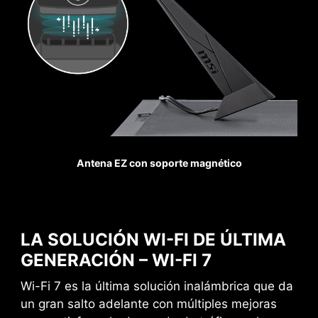
Pump Fan
CPU / PWM IC
CONECTIVIDAD CON MÚLTIPLES
DISPOSITIVOS
Frozr AI Cooling controla las temperaturas de la
Permite conectar varios dispositivos a
CPU y la GPU. El sistema AI detecta las
través de un único puerto
temperaturas de la CPU y la GPU y ajusta
Antena EZ con soporte magnético
automáticamente la potencia de los
ventiladores del sistema para garantizar un
rendimiento óptimo.
LA SOLUCIÓN WI-FI DE ÚLTIMA
GENERACIÓN – WI-FI 7
Wi-Fi 7 es la última solución inalámbrica que da
DDR memory Slots
un gran salto adelante con múltiples mejoras