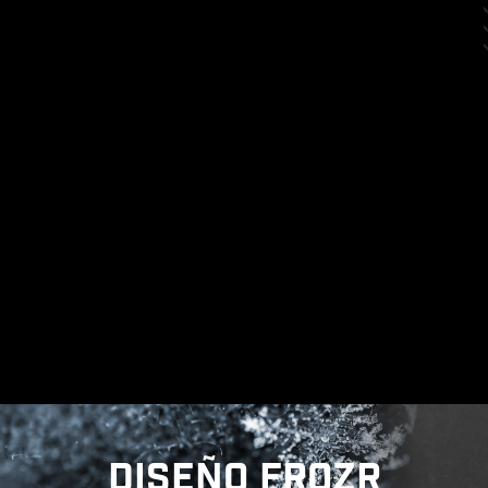
Baja impedancia : Los pines sólidos
ofrecen una baja impedancia, lo que
permite un flujo de energía eficiente.
Fuerte durabilidad : El diseño de clavija
sólida garantiza una fuerte durabilidad,
capaz de soportar condiciones exigentes.
Adecuado para aplicaciones de alta
corriente.
Durabilidad : El diseño de clavija sólida
garantiza una fuerte durabilidad, capaz
de soportar condiciones exigentes.
*Compatible con versiones de BIOS posteriores a
AGESA 1.2.0.2b.
DISEÑO FROZR