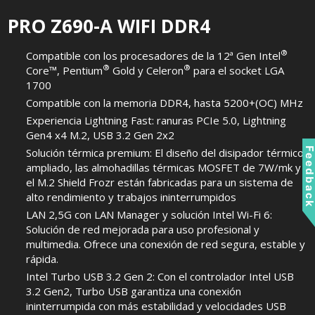
PRO Z690-A WIFI DDR4
®
Compatible con los procesadores de la 12ª Gen Intel
®
®
Core™, Pentium
Gold y Celeron
para el socket LGA
1700
Compatible con la memoria DDR4, hasta 5200+(OC) MHz
Experiencia Lightning Fast: ranuras PCIe 5.0, Lightning
Gen4 x4 M.2, USB 3.2 Gen 2x2
Solución térmica premium: El diseño del disipador térmico
Feedbac
ampliado, las almohadillas térmicas MOSFET de 7W/mk y
el M.2 Shield Frozr están fabricadas para un sistema de
alto rendimiento y trabajos ininterrumpidos
LAN 2,5G con LAN Manager y solución Intel Wi-Fi 6:
Solución de red mejorada para uso profesional y
multimedia. Ofrece una conexión de red segura, estable y
rápida.
Intel Turbo USB 3.2 Gen 2: Con el controlador Intel USB
3.2 Gen2, Turbo USB garantiza una conexión
ininterrumpida con más estabilidad y velocidades USB