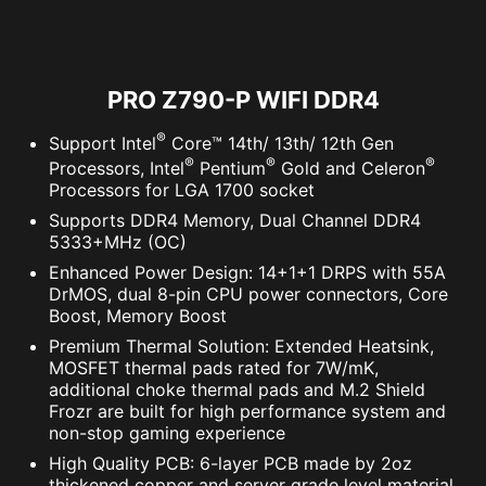
CON FACILIDAD
INTERFAZ DE USUARIO
Añade más color si quieres. El conector de
EXCLUSIVA DE AIDA64
pines Mystic Light Extension proporciona una
EXTREME
PRO Z790-P WIFI DDR4
forma intuitiva de controlar tiras RGB
adicionales y otros periféricos RGB añadidos a
Las placas base MSI ofrecen 60 días de prueba
®
Support Intel
Core™ 14th/ 13th/ 12th Gen
un sistema, sin necesidad de un controlador
®
®
®
gratuita de AIDA64 Extreme - edición MSI.
Processors, Intel
Pentium
Gold and Celeron
RGB independiente.
Processors for LGA 1700 socket
AIDA64 Extreme es una aplicación todoterreno
Supports DDR4 Memory, Dual Channel DDR4
para información del sistema, diagnósticos y
5333+MHz (OC)
NBOW V2
RGB
pruebas de rendimiento. Con la aplicación,
Enhanced Power Design: 14+1+1 DRPS with 55A
puedes supervisar la información detallada de
DrMOS, dual 8-pin CPU power connectors, Core
hardware y software del PC y guardarla en un
Boost, Memory Boost
archivo en múltiples formatos, como CSV y
Premium Thermal Solution: Extended Heatsink,
HTML.
MOSFET thermal pads rated for 7W/mK,
additional choke thermal pads and M.2 Shield
Frozr are built for high performance system and
non-stop gaming experience
High Quality PCB: 6-layer PCB made by 2oz
thickened copper and server grade level material