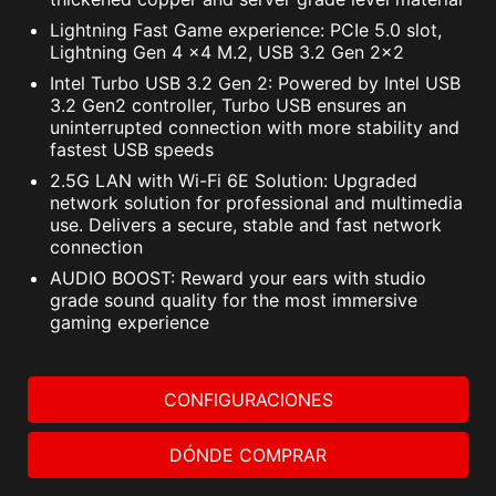
Lightning Fast Game experience: PCIe 5.0 slot,
Lightning Gen 4 x4 M.2, USB 3.2 Gen 2x2
Intel Turbo USB 3.2 Gen 2: Powered by Intel USB
Admite dispositivos RGB direccionables de 5 V.
3.2 Gen2 controller, Turbo USB ensures an
Compatible con dispositivos ARGB Gen2 / Gen1
uninterrupted connection with more stability and
fastest USB speeds
*El dispositivo Gen2 sólo admite 7 temas RGB
2.5G LAN with Wi-Fi 6E Solution: Upgraded
SEGURIDAD DEL SISTEMA
network solution for professional and multimedia
use. Delivers a secure, stable and fast network
Todas las placas base de la serie MSI PRO
connection
disponen de la función SECURITY en la BIOS
AUDIO BOOST: Reward your ears with studio
para proteger todos los archivos privados, ya
grade sound quality for the most immersive
sea para uso profesional o diario.
gaming experience
ARRANQUE SEGURO
CONFIGURACIONES
El arranque seguro es un estándar
de seguridad para garantizar que
DÓNDE COMPRAR
un dispositivo arranque utilizando
sólo software de confianza.