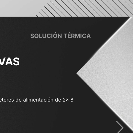
SOLUCIÓN TÉRMICA
VAS
te para ventiladores de
tores de alimentación de 2x 8
ba
rte DDR5