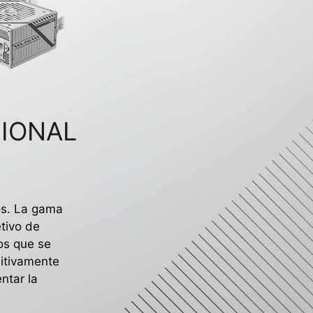
SIONAL
os. La gama
etivo de
ios que se
nitivamente
ntar la