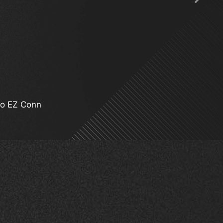
ning Gen 5
ño EZ Conn