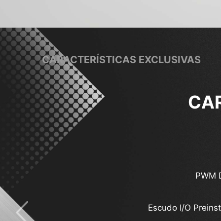
CARACTERÍSTICAS EXCLUSIVAS
CA
Almohadillas térmicas MOSF
Thunder
PWM D
7
Disipador de calor ext
Escudo I/O Preins
Solución de 