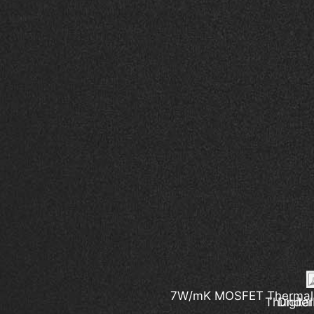
7W/mK MOSFET Thermal
Thunder
Digit