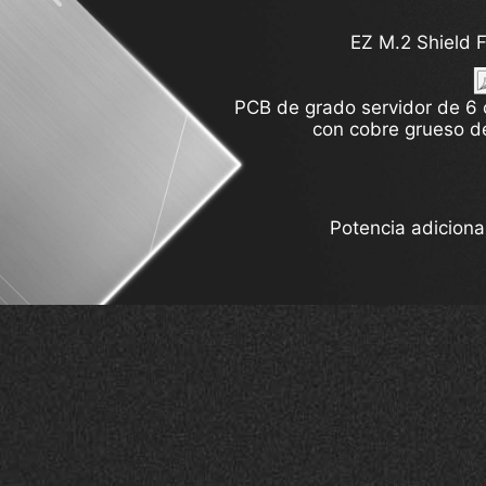
EZ M.2 Shield Fr
Último W
PCB de grado servidor de 6
con cobre grueso d
EZ M.2 Shield Fr
Potencia adiciona