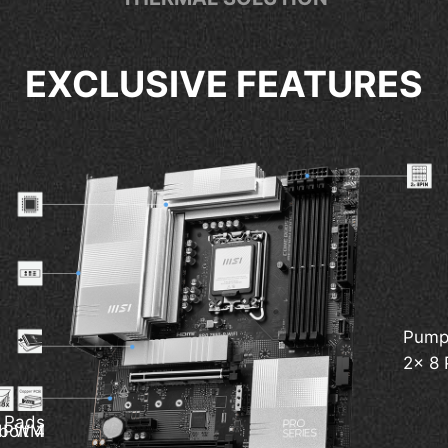
EXCLUSIVE FEATURES
Pump
2x 8 
 Pads
bolt 4
al PWM