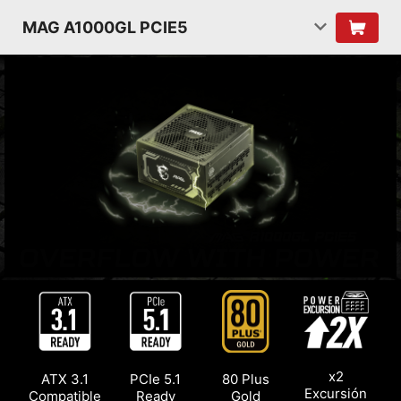
MAG A1000GL PCIE5
x2
ATX 3.1
PCIe 5.1
80 Plus
Excursión
Compatible
Ready
Gold