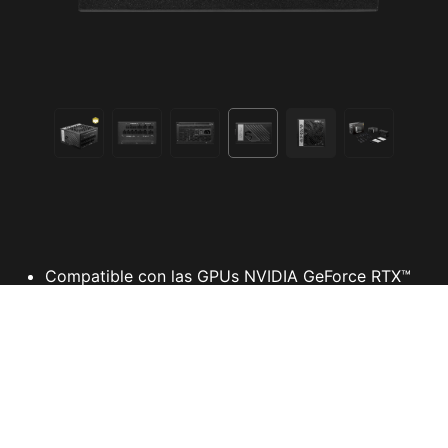
Compatible con las GPUs NVIDIA GeForce RTX™
Serie 30
Diseño de cable totalmente modular
Cables planos
Certificado 80 Plus Gold por su alta eficiencia
o
Capacitadores 100% japoneses 105
C
Diseño de PFC activo