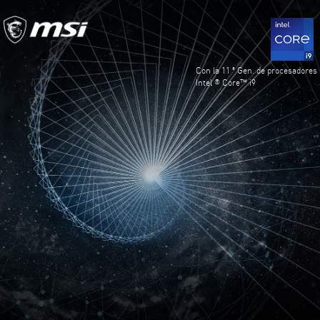
Con la 11
Gen. de procesadores
ª
Intel
Core™ i9
®