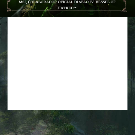
MSI, COLABORADOR OFICIAL DIABLO IV: VESSEL OF
HATRED™
COMPRA PRODUCTOS MSI
ELEGIBLES Y LLÉVATE GRATIS
EL JUEGO BASE
Y LA EXPANSIÓN DE DIABLO®
IV: VESSEL OF HATRED™.
*HASTA AGOTAR
EXISTENCIAS.