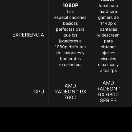
1080P
Ideal para
Las
hardcore
especificaciones
gamers de
básicas
1440p o
perfectas para
pantallas
EXPERIENCIA
que los
widescreen
jugadores a
para
1080p disfruten
obtener
de imágenes y
ajustes
framerates
visuales
excelentes.
máximos y
altos fps
AMD
AMD
RADEON™
GPU
RADEON™ RX
RX 6800
7600
SERIES