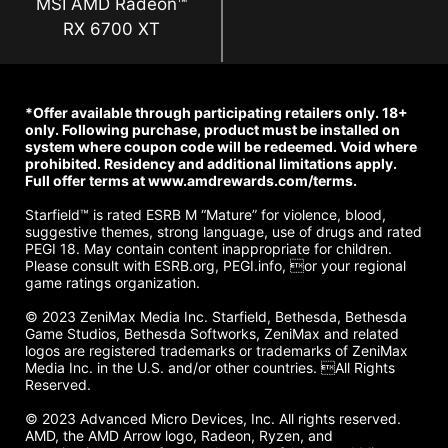
MSI AMD Radeon™
RX 6700 XT
*Offer available through participating retailers only. 18+
only. Following purchase, product must be installed on
system where coupon code will be redeemed. Void where
prohibited. Residency and additional limitations apply.
Full offer terms at www.amdrewards.com/terms.
Starfield™ is rated ESRB M “Mature” for violence, blood,
suggestive themes, strong language, use of drugs and rated
PEGI 18. May contain content inappropriate for children.
Please consult with ESRB.org, PEGI.info, or your regional
game ratings organization.
© 2023 ZeniMax Media Inc. Starfield, Bethesda, Bethesda
Game Studios, Bethesda Softworks, ZeniMax and related
logos are registered trademarks or trademarks of ZeniMax
Media Inc. in the U.S. and/or other countries. All Rights
Reserved.
© 2023 Advanced Micro Devices, Inc. All rights reserved.
AMD, the AMD Arrow logo, Radeon, Ryzen, and