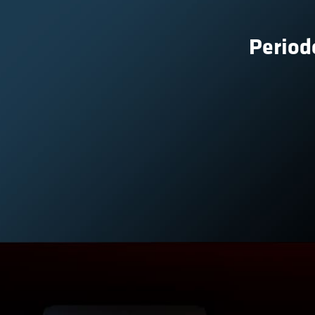
Period