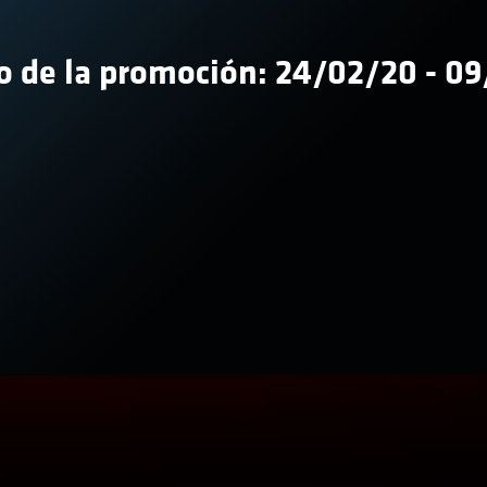
o de la promoción: 24/02/20 - 0