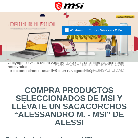
Contacto
Política de cookies
Política de Privacidad
Términos de uso
Copyright © 2026 Micro-Star INT'L CO., LTD. Todos los derechos
POR FAVOR, BEBE SIEMPRE CON
reservados.
RESPONSABILIDAD
Te recomendamos usar IE8 o un navegador superior.
COMPRA PRODUCTOS
SELECCIONADOS DE MSI Y
LLÉVATE UN SACACORCHOS
“ALESSANDRO M. - MSI” DE
ALESSI