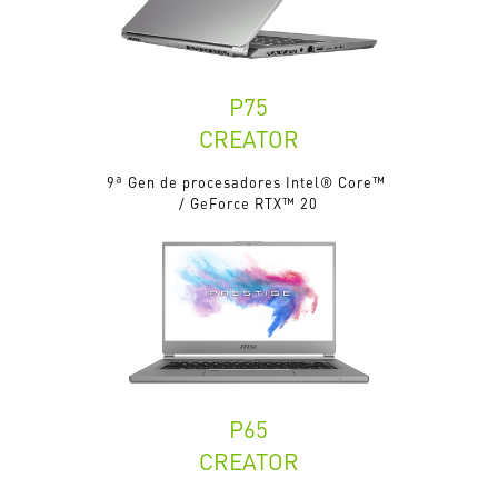
P75
CREATOR
9ª Gen de procesadores Intel® Core™
/ GeForce RTX™ 20
P65
CREATOR