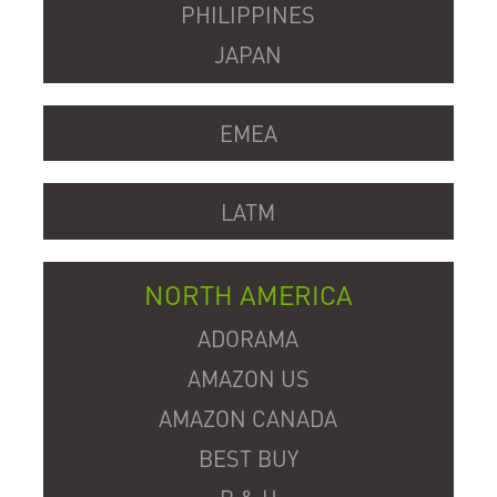
PHILIPPINES
JAPAN
EMEA
LATM
NORTH AMERICA
ADORAMA
AMAZON US
AMAZON CANADA
BEST BUY