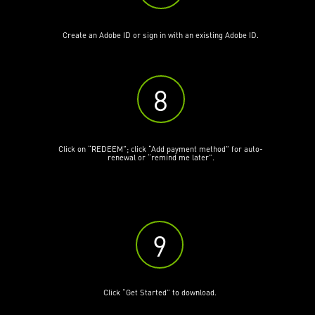
Create an Adobe ID or sign in with an existing Adobe ID.
8
Click on “REDEEM”; click “Add payment method” for auto-
renewal or “remind me later”.
H
9
Click “Get Started” to download.