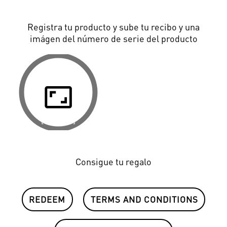
Registra tu producto y sube tu recibo y una
imágen del número de serie del producto
aspect_ratio
[ PASO 3 ]
Consigue tu regalo
REDEEM
TERMS AND CONDITIONS