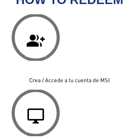
group_add
[ PASO 1 ]
Crea / Accede a tu cuenta de MSI
desktop_windows
[ PASO 2 ]