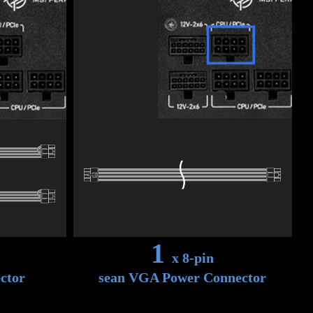
1
x 8-pin
ctor
sean VGA Power Connector