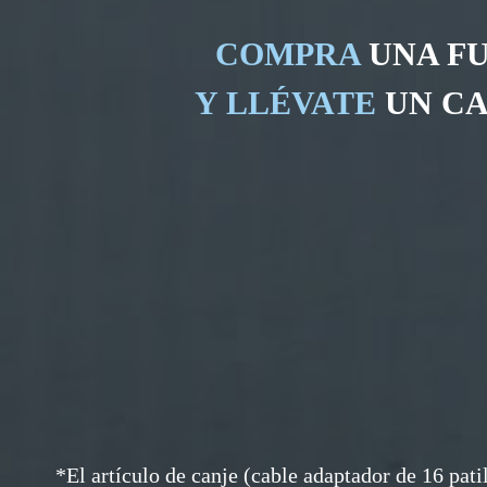
COMPRA
UNA FU
Y LLÉVATE
UN CA
*El artículo de canje (cable adaptador de 16 pati