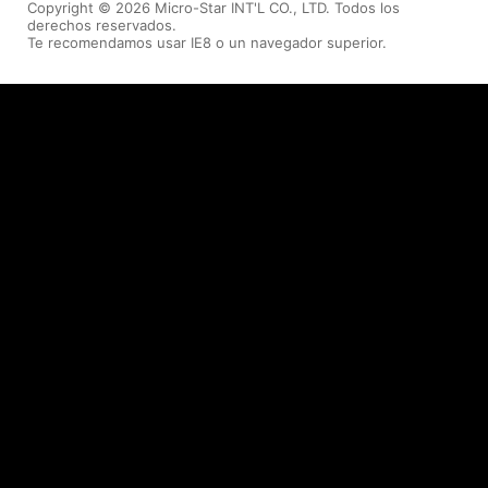
Copyright © 2026 Micro-Star INT'L CO., LTD. Todos los
derechos reservados.
Te recomendamos usar IE8 o un navegador superior.