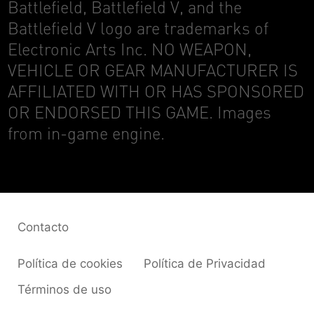
Battlefield, Battlefield V, and the
Battlefield V logo are trademarks of
Electronic Arts Inc. NO WEAPON,
VEHICLE OR GEAR MANUFACTURER IS
AFFILIATED WITH OR HAS SPONSORED
OR ENDORSED THIS GAME. Images
from in-game engine.
Contacto
Política de cookies
Política de Privacidad
Términos de uso