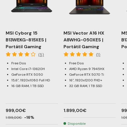
MSI Cyborg 15
MSI Vector A16 HX
MS
B13WEKG-815XES |
A8WHG-050XES |
B1
Portátil Gaming
Portátil Gaming
Po
(5)
(1)
Free Dos
Free Dos
Intel Core i7-13620H
AMD Ryzen 9 7945HX
GeForce RTX 5050
GeForce RTX 5070 Ti
15,6", 1920x1080 Full HD
16", 1920x1200 FHD+
16 GB RAM, 1 TB SSD
32 GB RAM, 1 TB SSD
999,00€
1.899,00€
9
-16%
1.199,00€
1.
Disponible