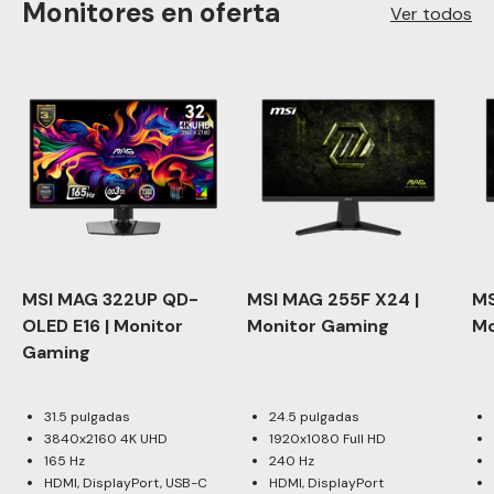
Monitores en oferta
Ver todos
MSI MAG 322UP QD-
MSI MAG 255F X24 |
MS
OLED E16 | Monitor
Monitor Gaming
Mo
Gaming
31.5 pulgadas
24.5 pulgadas
3840x2160 4K UHD
1920x1080 Full HD
165 Hz
240 Hz
HDMI, DisplayPort, USB-C
HDMI, DisplayPort