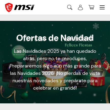
Menú
Ir al contenido
Buscar
Iniciar sesión
Cesta
Buscar
Buscar
Ofertas de Navidad
Las Navidades 2025 ya han quedado
atrás, pero no te preocupes,
¡Prepararemos algo aún más grande para
las Navidades 2026! ¡No pierdas de vista
nuestras novedades y prepárate para
celebrar en grande!