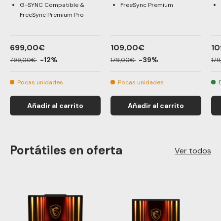
G-SYNC Compatible &
FreeSync Premium
FreeSync Premium Pro
699,00€
109,00€
10
-12%
-39%
799,00€
179,00€
17
Pocas unidades
Pocas unidades
Añadir al carrito
Añadir al carrito
Portátiles en oferta
Ver todos