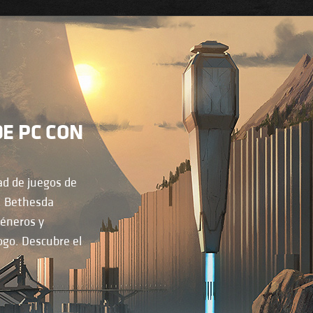
DE PC CON
ad de juegos de
s, Bethesda
géneros y
go. Descubre el