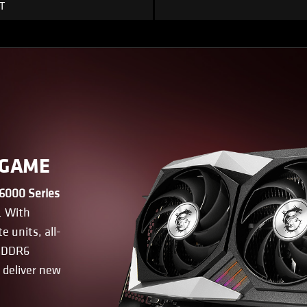
T
 GAME
6000 Series
. With
 units, all-
 GDDR6
deliver new