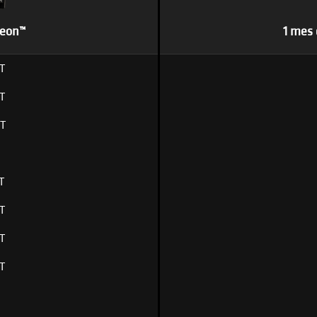
deon™
1 mes
T
T
T
T
T
T
T