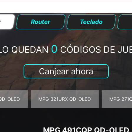
r
Router
Teclado
0
LO QUEDAN
CÓDIGOS DE JU
Canjear ahora
QD-OLED
MPG 321URX QD-OLED
MPG 271
MPG 491CQP QD-OLED