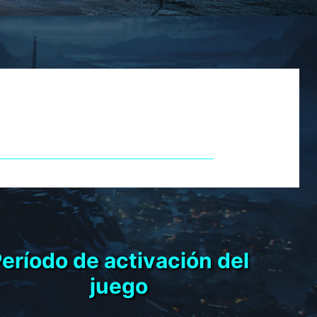
ONADOS MSI,
WS GRATIS!
eríodo de activación del
juego