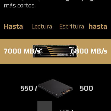
más cortos.
Hasta
hasta
Lectura
Escritura
7000 MB/s
6800 MB/s
550 MB/s
500