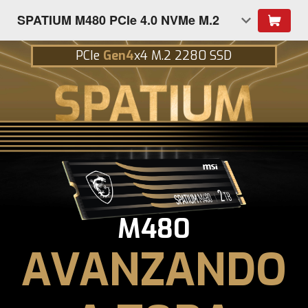
SPATIUM M480 PCIe 4.0 NVMe M.2
PCIe
Gen4
x4 M.2 2280 SSD
M480
AVANZANDO