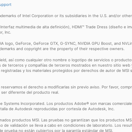
upport
trademarks of Intel Corporation or its subsidiaries in the U.S. and/or othe
Interfaz multimedia de alta definición), HDMI™ Trade Dress (diseño e 
, Inc.
IDIA logo, GeForce, GeForce GTX, G-SYNC, NVIDIA GPU Boost, and NVLin
rademarks and copyright are the property of their respective owners.
eld, así como cualquier otro nombre o logotipo de servicios o producto
de terceros y compañías de terceros mostrados en nuestro sitio web y 
registradas y los materiales protegidos por derechos de autor de MSI s
 reservamos el derecho a modificarlas sin previo aviso. Por favor, comp
 ser diferente del producto real.
 Systems Incorporated. Los productos Adobe® son marcas comerciale
talla de Autodesk reproducidas por cortesía de Autodesk, Inc.
nados productos MSI. Las pruebas no garantizan que los productos MSI
o de validación se lleva a cabo en condiciones de laboratorio. Los resu
e prueba no están cubiertos por la garantía estándar de MSI.