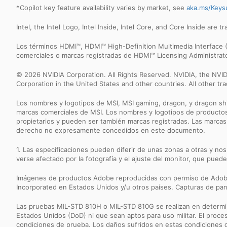
*Copilot key feature availability varies by market, see
aka.ms/Keys
Intel, the Intel Logo, Intel Inside, Intel Core, and Core Inside are 
Los términos HDMI™, HDMI™ High-Definition Multimedia Interface (
comerciales o marcas registradas de HDMI™ Licensing Administrator
© 2026 NVIDIA Corporation. All Rights Reserved. NVIDIA, the NV
Corporation in the United States and other countries. All other t
Los nombres y logotipos de MSI, MSI gaming, dragon, y dragon shi
marcas comerciales de MSI. Los nombres y logotipos de productos 
propietarios y pueden ser también marcas registradas. Las marcas 
derecho no expresamente concedidos en este documento.
1. Las especificaciones pueden diferir de unas zonas a otras y nos
verse afectado por la fotografía y el ajuste del monitor, que puede
Imágenes de productos Adobe reproducidas con permiso de Adobe
Incorporated en Estados Unidos y/u otros países. Capturas de pan
Las pruebas MIL-STD 810H o MIL-STD 810G se realizan en determi
Estados Unidos (DoD) ni que sean aptos para uso militar. El proces
condiciones de prueba. Los daños sufridos en estas condiciones d