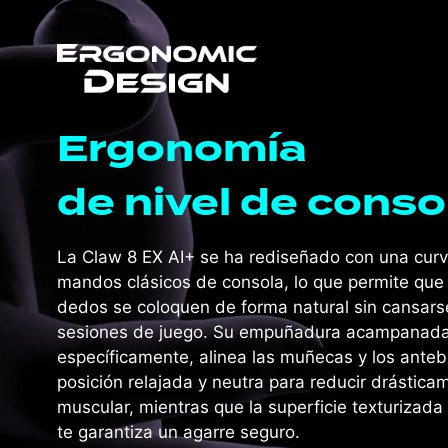
Ergonomía
de nivel de conso
La Claw 8 EX AI+ se ha rediseñado con una curv
mandos clásicos de consola, lo que permite que 
dedos se coloquen de forma natural sin cansars
sesiones de juego. Su empuñadura acampanada
específicamente, alinea las muñecas y los ante
posición relajada y neutra para reducir drástica
muscular, mientras que la superficie texturizada
mpuñadura texturizada, máxima seguridad
te garantiza un agarre seguro.