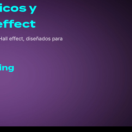
icos y
effect
Hall effect, diseñados para
ting