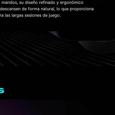
os mandos, su diseño refinado y ergonómico
Un diseño 
 descansen de forma natural, lo que proporciona
mandos de 
ra las largas sesiones de juego.
una posici
reduce la 
maratonian
s