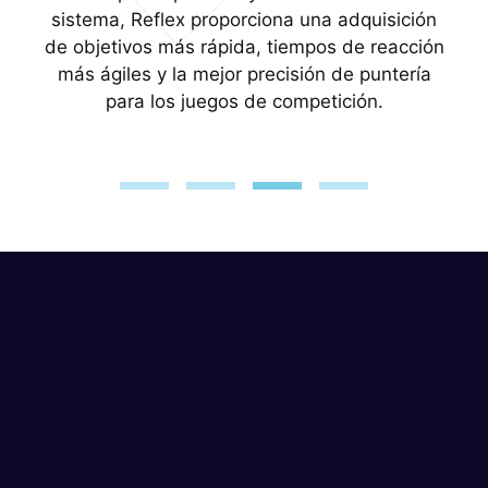
(NVIDIA Optimus), la tecnología de gráficos
sistema, Reflex proporciona una adquisición
conmutable ofrece un potente rendimiento de
de objetivos más rápida, tiempos de reacción
juego y eficiencia con un solo clic.
más ágiles y la mejor precisión de puntería
para los juegos de competición.