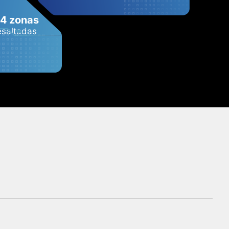
 4 zonas
esaltadas