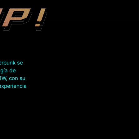
berpunk se
ogía de
13W, con su
experiencia