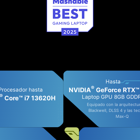
Hasta
®
NVIDIA
GeForce RTX™
Procesador hasta
®
Laptop GPU 8GB GDD
Core™ i7 13620H
Equipado con la arquitectu
Blackwell, DLSS 4 y las te
Max-Q