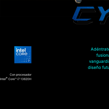
Adéntrate
fusion
vanguardia
diseño fut
Con procesador
®
Intel
Core™ i7 13620H