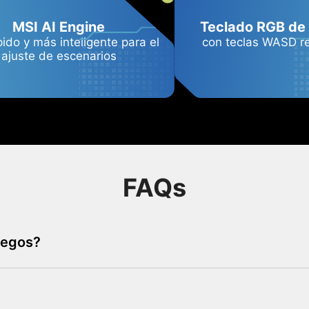
MSI AI Engine
Teclado RGB de
ido y más inteligente para el
con teclas WASD r
ajuste de escenarios
FAQs
uegos?