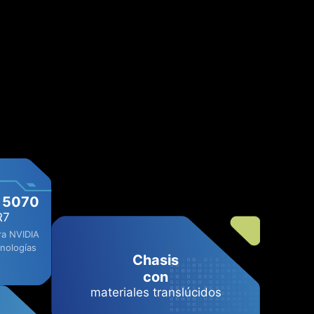
 5070
R7
ra NVIDIA
cnologías
Chasis
con
materiales translúcidos