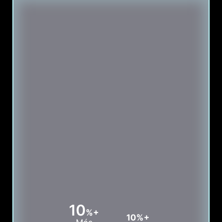
10
%+
10%+