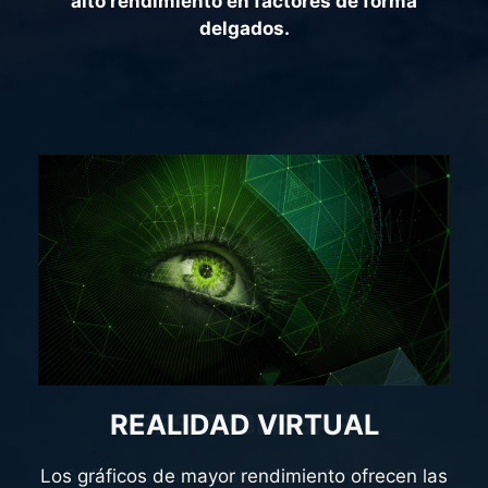
alto rendimiento en factores de forma
delgados.
REALIDAD VIRTUAL
RESIZABLE BAR
NVIDIA Reflex
Victoria medida en
Los gráficos de mayor rendimiento ofrecen las
BAR redimensionable es una función PCI