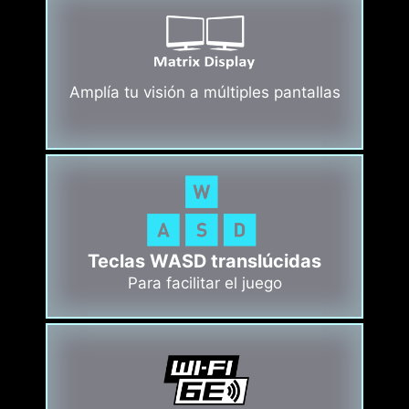
Amplía tu visión a múltiples pantallas
Teclas WASD translúcidas
Para facilitar el juego