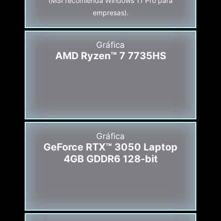
(MSI recomienda Windows 11 Pro para
empresas).
Gráfica
AMD Ryzen™ 7 7735HS
Gráfica
GeForce RTX™ 3050 Laptop
4GB GDDR6 128-bit