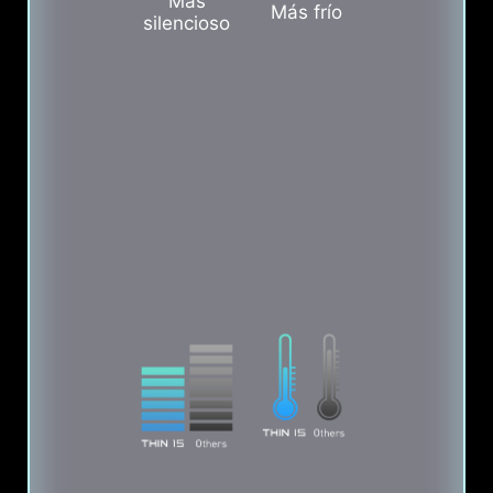
Más
Más frío
silencioso