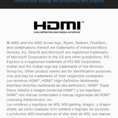
Enhance your storage and productivity with Dropbox
© AMD, and the AMD Arrow logo, Ryzen, Radeon, FreeSync,
and combinations thereof are trademarks of Advanced Micro
Devices, Inc. DirectX and Microsoft are registered trademarks
of Microsoft Corporation in the US and other jurisdictions. PCI
Express is a registered trademark of PCI-SIG Corporation.
Vulkan and the Vulkan logo are trademarks of the Khronos
Group Inc. Other product names are for identification purposes
only and may be trademarks of their respective companies.
Los términos HDMI™, HDMI™ High-Definition Multimedia
Interface (Interfaz multimedia de alta definición), HDMI™ Trade
Dress (diseño e imagen comercial HDMI™) y los logotipos
HDMI™ son marcas comerciales o marcas registradas de HDMI™
Licensing Administrator, Inc.
Los nombres y logotipos de MSI, MSI gaming, dragon, y dragon
shield, así como cualquier otro nombre o logotipo de servicios
o productos MSI mostrados en el sitio web de MSI, son marcas