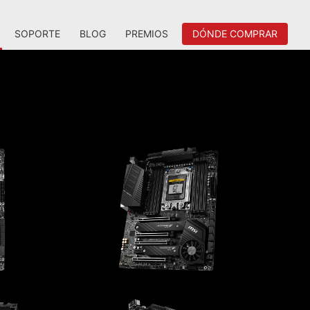
SOPORTE
BLOG
PREMIOS
DÓNDE COMPRAR