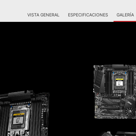
VISTA GENERAL
ESPECIFICACIONES
GALERÍA