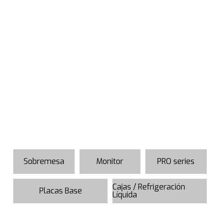
Sobremesa
Monitor
PRO series
Cajas / Refrigeración
Placas Base
Líquida