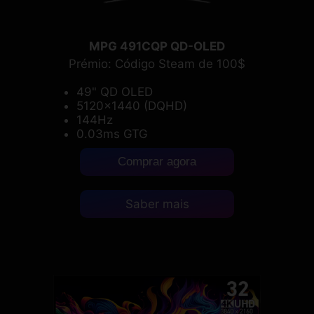
MPG 491CQP QD-OLED
Prémio: Código Steam de 100$
49" QD OLED
5120x1440 (DQHD)
144Hz
0.03ms GTG
Comprar agora
Saber mais