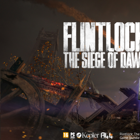
Flintlock: Th
Game bundle l