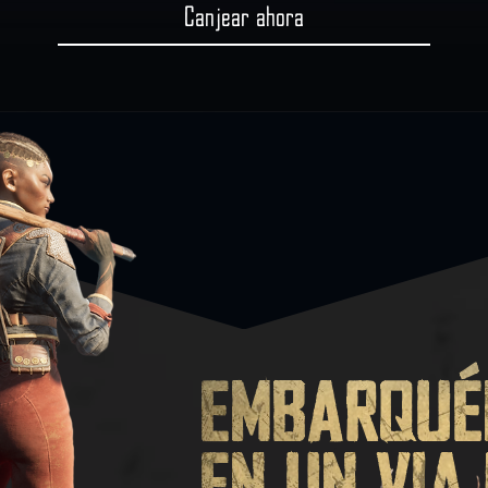
Canjear ahora
Embarqué
en un via