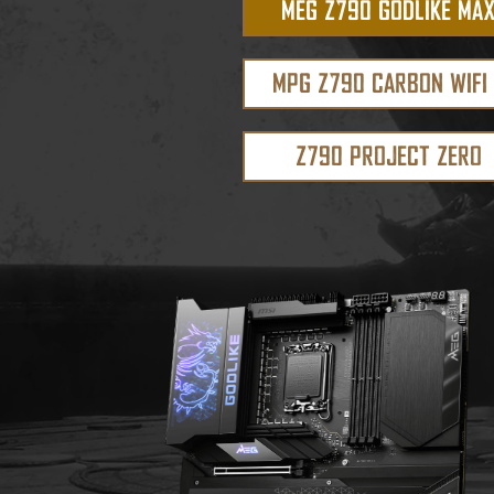
MEG Z790 GODLIKE MA
MPG Z790 CARBON WIFI 
Z790 PROJECT ZERO