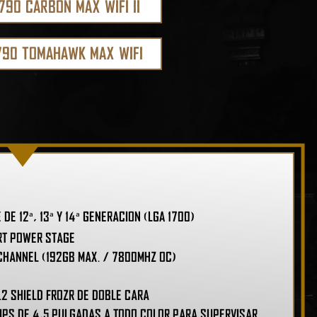
790 CARBON MAX WIFI II
790 TOMAHAWK MAX WIFI
e 12ª, 13ª y 14ª generación (LGA 1700)
rt Power Stage
Channel (192GB Max. / 7800MHz OC)
.2 Shield Frozr de doble cara
 IPS de 4,5 pulgadas a todo color para supervisar