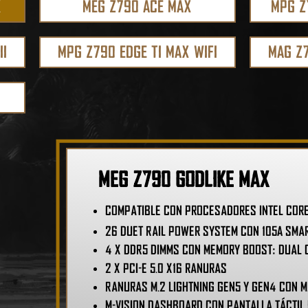
X
MEG Z790 ACE MAX
MPG Z
II
MPG Z790 EDGE TI MAX WIFI
MAG Z
MEG Z790 GODLIKE MAX
Compatible con procesadores Intel Core d
26 Duet Rail Power System con 105A Sma
4 x DDR5 DIMMs con Memory Boost: Dual 
2 x PCI-e 5.0 x16 ranuras
Ranuras M.2 Lightning Gen5 y Gen4 con M
M-Vision Dashboard con pantalla táctil