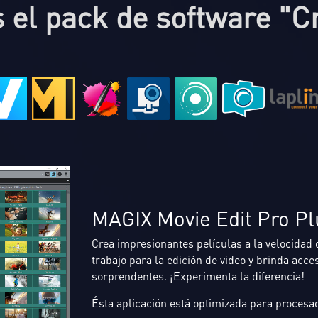
 el pack de software "C
MAGIX Movie Edit Pro Pl
SamplitudeMusic Studio
Crea impresionantes películas a la velocidad 
Da vida a tus producciones musicales con la 
trabajo para la edición de video y brinda acces
proporciona una solución profesional complet
sorprendentes. ¡Experimenta la diferencia!
canciones.
Ésta aplicación está optimizada para procesa
Ésta aplicación está optimizada para procesa