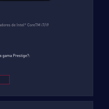
adores de Intel
CoreTM i7/i9
®
a gama Prestige?: