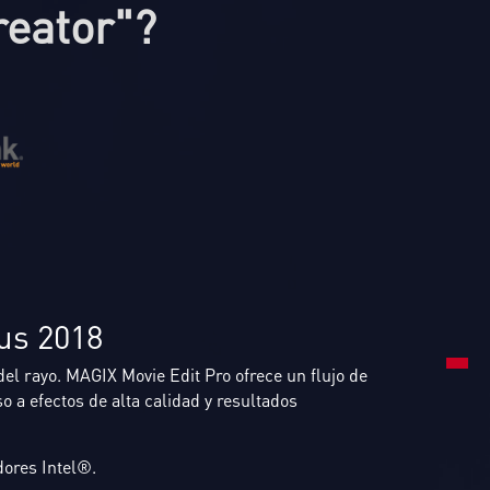
reator"?
us 2018
 2017
del rayo. MAGIX Movie Edit Pro ofrece un flujo de
mejor calidad posible. SamplitudeMusic Studio te
o a efectos de alta calidad y resultados
a para grabar, componer, mezclar y masterizar tus
dores Intel®.
dores Intel®.