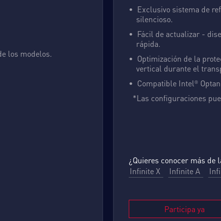
Exclusivo sistema de ref
silencioso.
Fácil de actualizar - di
rápida.
de los modelos.
Optimización de la prote
vertical durante el trans
Compatible Intel
Optane
®
*Las configuraciones pue
¿Quieres conocer más de la
Infinite X
Infinite A
Inf
Participa ya