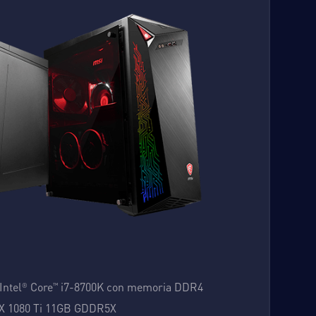
Intel
Core
i7-8700K con memoria DDR4
®
™
X 1080 Ti 11GB GDDR5X