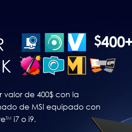
R
CK
 valor de 400$ con la
nado de MSI equipado con
re
i7 o i9.
TM