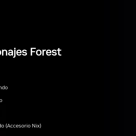
najes Forest
ndo
o
 (Accesorio Nix)