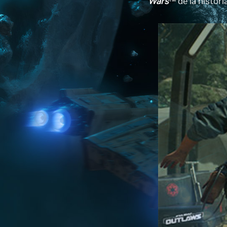
Wars
™ de la histori