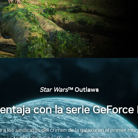
Star Wars
™ Outlaws
entaja con la serie GeForce
a a los sindicatos del crimen de la galaxia en el primer m