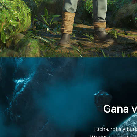
Gana v
Lucha, roba y burl