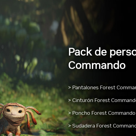
Pack de perso
Commando
> Pantalones Forest Comma
> Cinturón Forest Command
> Poncho Forest Commando
> Sudadera Forest Commando