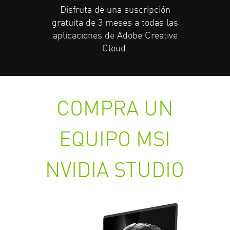
Disfruta de una suscripción
gratuita de 3 meses a todas las
aplicaciones de Adobe Creative
Cloud.
COMPRA UN
EQUIPO MSI
NVIDIA STUDIO