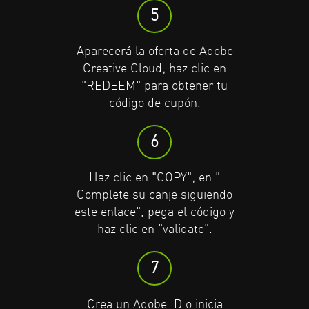
5
6
6
Aparecerá la oferta de Adobe
Haz clic en "COPIAR"; haz clic
Haz clic en "COPIAR"; haz clic
Creative Cloud; haz clic en
en "Completa tu canje
en "Completa tu canje
"REDEEM" para obtener tu
siguiendo este enlace", pega el
siguiendo este enlace", pega el
código de cupón.
código y haz clic en "validar".
código y haz clic en "validar".
6
7
7
Haz clic en "COPY"; en "
Crea un Adobe ID o inicia
Crea un Adobe ID o inicia
Complete su canje siguiendo
sesión con un Adobe ID
sesión con un Adobe ID
este enlace", pega el código y
existente.
existente.
haz clic en "validate".
8
8
7
Haz clic en "REDEEM"; haz clic
Haz clic en "REDEEM"; haz clic
Crea un Adobe ID o inicia
en "Añadir método de pago"
en "Añadir método de pago"