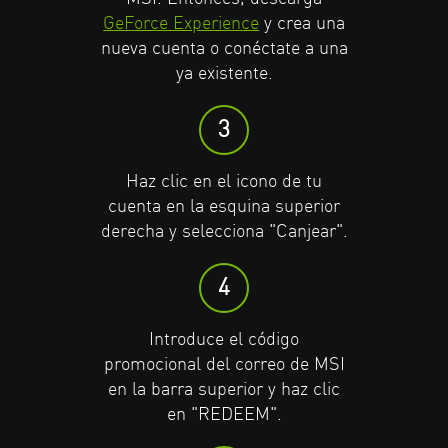
Haz clic en el icono de tu
Haz clic en el icono de tu
GeForce Experience
y crea una
cuenta en la esquina superior
cuenta en la esquina superior
nueva cuenta o conéctate a una
derecha y selecciona "Canjear”.
derecha y selecciona "Canjear”.
ya existente.
4
4
3
Introduce el código
Introduce el código
Haz clic en el icono de tu
promocional en la barra
promocional en la barra
cuenta en la esquina superior
superior y haz clic en
superior y haz clic en
derecha y selecciona "Canjear".
"REDEEM".
"REDEEM".
4
5
5
Introduce el código
Aparecerá la oferta de Adobe
Aparecerá la oferta de Adobe
promocional del correo de MSI
Creative Cloud; haz clic en
Creative Cloud; haz clic en
en la barra superior y haz clic
"REDEEM" para obtener tu
"REDEEM" para obtener tu
en "REDEEM".
código.
código.