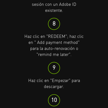
sesión con un Adobe ID
para la renovación automática
para la renovación automática
existente.
o "recuérdame más tarde"..
o "recuérdame más tarde"..
8
9
9
Haz clic en "REDEEM"; haz clic
Haz clic en "Empezar" para
Haz clic en "Empezar" para
en " Add payment method"
descargar.
descargar.
para la auto-renovación o
"remind me later".
10
10
9
Disfruta de una suscripción
Disfruta de una suscripción
gratuita de 3 meses a Adobe
gratuita de 3 meses a Adobe
Haz clic en "Empezar" para
Creative Cloud All Apps.
Creative Cloud All Apps.
descargar.
10