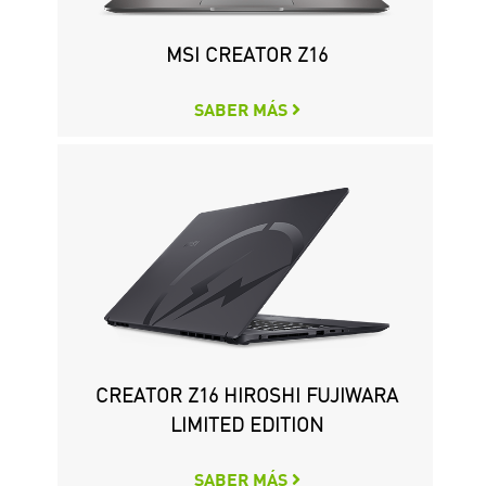
WS76 MOBILE WORKSTATION
CREATOR P100A 11TH
MSI CREATOR Z16
SABER MÁS
SABER MÁS
SABER MÁS
CREATOR Z16 HIROSHI FUJIWARA
WS66 MOBILE WORKSTATION
CREATOR P100X 11TH
LIMITED EDITION
SABER MÁS
SABER MÁS
SABER MÁS