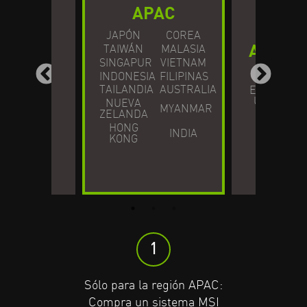
APAC
JAPÓN
COREA
AMERI
TAIWÁN
MALASIA
SINGAPUR
VIETNAM
NO
ROPA
INDONESIA
FILIPINAS
TAILANDIA
AUSTRALIA
ESTADOS
UNIDOS
NUEVA
MYANMAR
ZELANDA
HONG
INDIA
KONG
1
1
1
Compra un equipo
Compra un equipo
Sólo para la región APAC:
NVIDIA RTX
NVIDIA RTX
Compra un sistema MSI
Studio
Studio
en una tienda
en una tienda