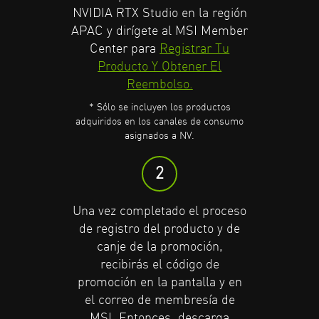
NVIDIA RTX Studio en la región
participante.
participante.
APAC y dirígete al MSI Member
* Sólo los productos adquiridos en los
* Sólo los productos adquiridos en los
Center para
Registrar Tu
canales de consumo asignados a NV
canales de consumo asignados a NV
Producto Y Obtener El
son incluidos.
son incluidos.
Más Información.
Más Información.
Reembolso.
* Sólo se incluyen los productos
2
2
adquiridos en los canales de consumo
asignados a NV.
Solicita al comercio
Solicita al comercio
2
participante tu código de
participante tu código de
promoción y luego descarga
promoción y luego descarga
Una vez completado el proceso
GeForce Experience
GeForce Experience
y crea una
y crea una
nueva cuenta o inicia sesión a
nueva cuenta o inicia sesión a
de registro del producto y de
canje de la promoción,
una ya existente.
una ya existente.
recibirás el código de
promoción en la pantalla y en
3
3
el correo de membresía de
MSI. Entonces, descarga