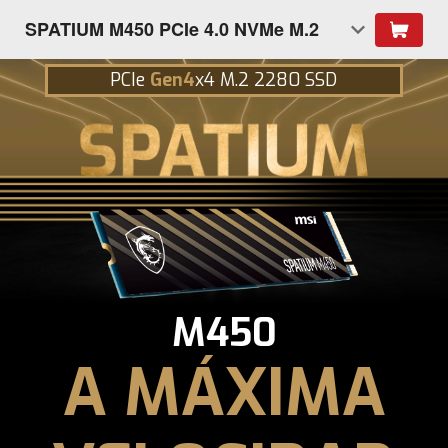
SPATIUM M450 PCIe 4.0 NVMe M.2
PCIe
Gen4
x4 M.2 2280 SSD
M450
A MÁXIMA