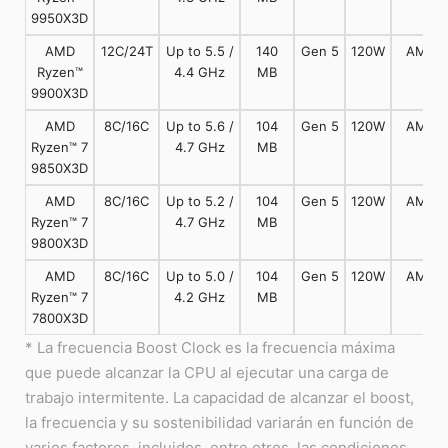
9950X3D
AMD
12C/24T
Up to 5.5 /
140
Gen 5
120W
AM5
Ryzen™
4.4 GHz
MB
9900X3D
AMD
8C/16C
Up to 5.6 /
104
Gen 5
120W
AM5
Ryzen™ 7
4.7 GHz
MB
9850X3D
AMD
8C/16C
Up to 5.2 /
104
Gen 5
120W
AM5
Ryzen™ 7
4.7 GHz
MB
9800X3D
AMD
8C/16C
Up to 5.0 /
104
Gen 5
120W
AM5
Ryzen™ 7
4.2 GHz
MB
7800X3D
* La frecuencia Boost Clock es la frecuencia máxima
que puede alcanzar la CPU al ejecutar una carga de
trabajo intermitente. La capacidad de alcanzar el boost,
la frecuencia y su sostenibilidad variarán en función de
varios factores, incluidos, entre otros, las condiciones