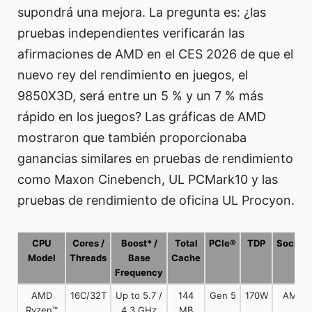
supondrá una mejora. La pregunta es: ¿las
pruebas independientes verificarán las
afirmaciones de AMD en el CES 2026 de que el
nuevo rey del rendimiento en juegos, el
9850X3D, será entre un 5 % y un 7 % más
rápido en los juegos? Las gráficas de AMD
mostraron que también proporcionaba
ganancias similares en pruebas de rendimiento
como Maxon Cinebench, UL PCMark10 y las
pruebas de rendimiento de oficina UL Procyon.
CPU
Cores /
Boost* /
Total
PCIe®
TDP
Socket
Model
Threads
Base
Cache
Frequency
AMD
16C/32T
Up to 5.7 /
144
Gen 5
170W
AM5
Ryzen™
4.3 GHz
MB