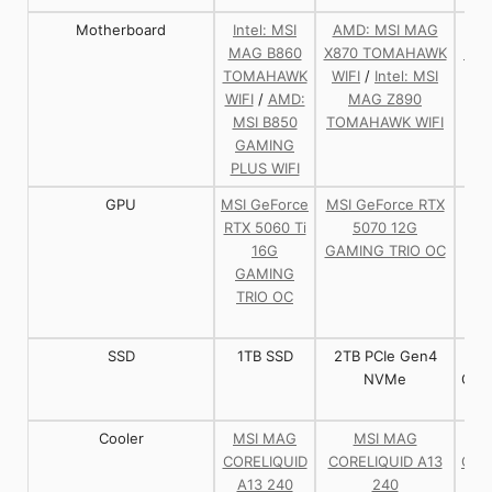
Motherboard
Intel: MSI
AMD: MSI MAG
AM
MAG B860
X870 TOMAHAWK
MEG
TOMAHAWK
WIFI
/
Intel: MSI
AC
WIFI
/
AMD:
MAG Z890
MSI B850
TOMAHAWK WIFI
GAMING
PLUS WIFI
GPU
MSI GeForce
MSI GeForce RTX
RTX 5060 Ti
5070 12G
Ge
16G
GAMING TRIO OC
RT
GAMING
TRIO OC
S
SSD
1TB SSD
2TB PCIe Gen4
2T
NVMe
Gen
Cooler
MSI MAG
MSI MAG
MS
CORELIQUID
CORELIQUID A13
COR
A13 240
240
A1