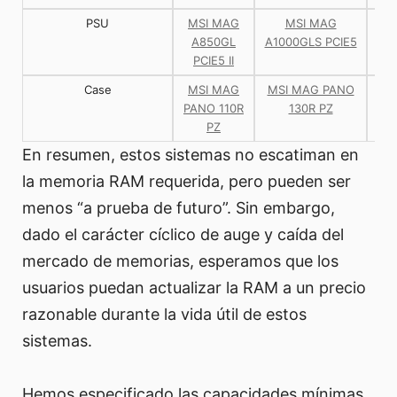
PSU
MSI MAG
MSI MAG
MS
A850GL
A1000GLS PCIE5
Ai
PCIE5 II
P
Case
MSI MAG
MSI MAG PANO
MS
PANO 110R
130R PZ
PAN
PZ
PZ
En resumen, estos sistemas no escatiman en
la memoria RAM requerida, pero pueden ser
menos “a prueba de futuro”. Sin embargo,
dado el carácter cíclico de auge y caída del
mercado de memorias, esperamos que los
usuarios puedan actualizar la RAM a un precio
razonable durante la vida útil de estos
sistemas.
Hemos especificado las capacidades mínimas