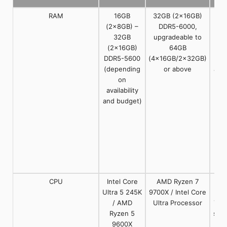
RAM
16GB
32GB (2x16GB)
A
(2x8GB) –
DDR5-6000,
(2
32GB
upgradeable to
DDR
(2x16GB)
64GB
kit
DDR5-5600
(4x16GB/2x32GB)
for
(depending
or above
and
on
availability
upg
and budget)
(4x
2x3
co
cr
req
CPU
Intel Core
AMD Ryzen 7
AMD
Ultra 5 245K
9700X / Intel Core
7 9
/ AMD
Ultra Processor
The
Ryzen 5
swe
9600X