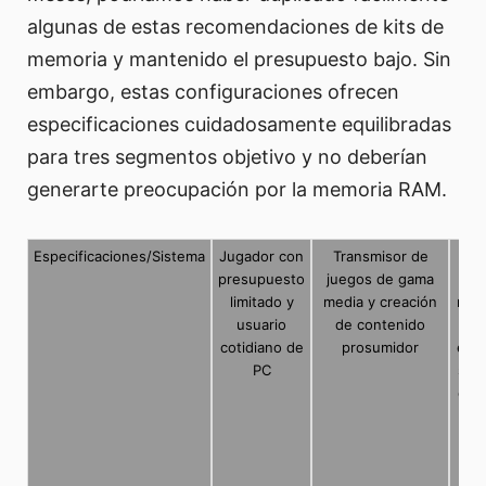
algunas de estas recomendaciones de kits de
memoria y mantenido el presupuesto bajo. Sin
embargo, estas configuraciones ofrecen
especificaciones cuidadosamente equilibradas
para tres segmentos objetivo y no deberían
generarte preocupación por la memoria RAM.
Especificaciones/Sistema
Jugador con
Transmisor de
Jue
presupuesto
juegos de gama
limitado y
media y creación
ren
usuario
de contenido
cotidiano de
prosumidor
entu
PC
str
cre
con
mul
e
res