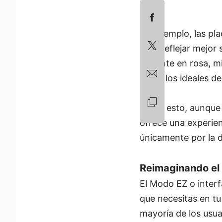
Por ejemplo, las p
para reflejar mejor
vibrante en rosa, m
cerca los ideales d
Dicho esto, aunque 
ofrece una experien
únicamente por la d
Reimaginando el
El Modo EZ o interf
que necesitas en tu
mayoría de los usu