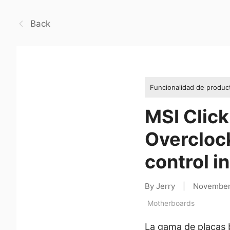
Back
Funcionalidad de produc
MSI Click
Overclock
control i
By Jerry
|
November
Motherboards
La gama de placas b