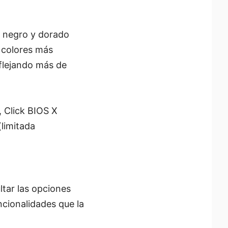
n negro y dorado
e colores más
eflejando más de
, Click BIOS X
(limitada
ltar las opciones
ncionalidades que la