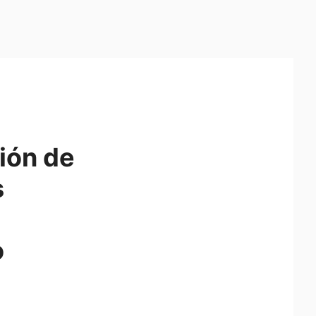
ión de
s
o