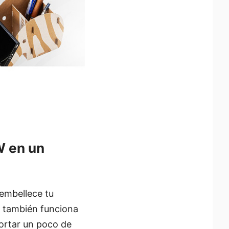
W en un
embellece tu
e también funciona
ortar un poco de