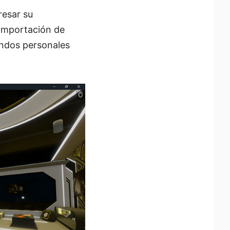
resar su
a importación de
ondos personales