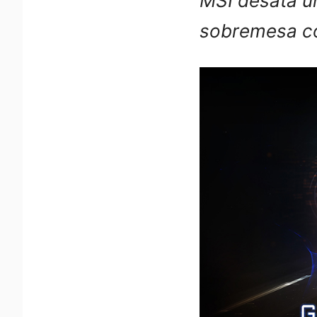
MSI desata u
sobremesa co