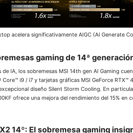
top acelera significativamente AIGC (AI Generate Co
bremesas gaming de 14ª generació
s de IA, los sobremesas MSI 14th gen AI Gaming cue
 Core™ i9 / i7 y tarjetas gráficas MSI GeForce RTX™
excepcional diseño Silent Storm Cooling. En particula
700KF ofrece una mejora del rendimiento del 15% en 
X2 14º: El sobremesa gaming insigni