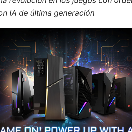
na revolución en los juegos con ord
n IA de última generación