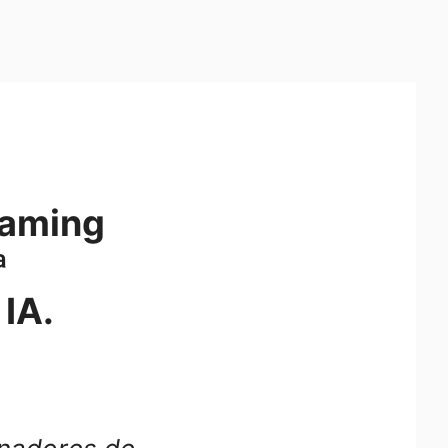
Gaming
ª
 IA.