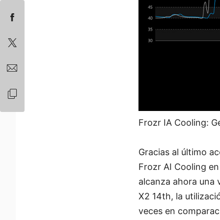
Frozr IA Cooling: G
Gracias al último ac
Frozr AI Cooling e
alcanza ahora una v
X2 14th, la utilizac
veces en comparaci