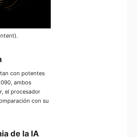
ntent).
n
ntan con potentes
 4090, ambos
r, el procesador
comparación con su
a de la IA