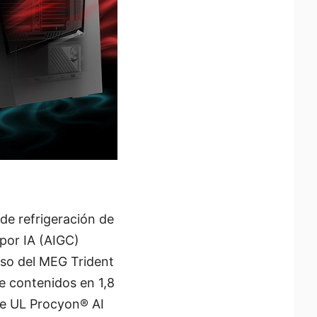
 de refrigeración de
por IA (AIGC)
aso del MEG Trident
de contenidos en 1,8
de UL Procyon® AI