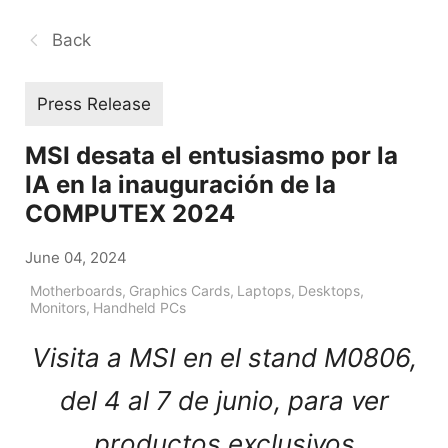
Back
Press Release
MSI desata el entusiasmo por la
IA en la inauguración de la
COMPUTEX 2024
June 04, 2024
Motherboards
,
Graphics Cards
,
Laptops
,
Desktops
,
Monitors
,
Handheld PCs
Visita a MSI en el stand M0806,
del 4 al 7 de junio, para ver
productos exclusivos