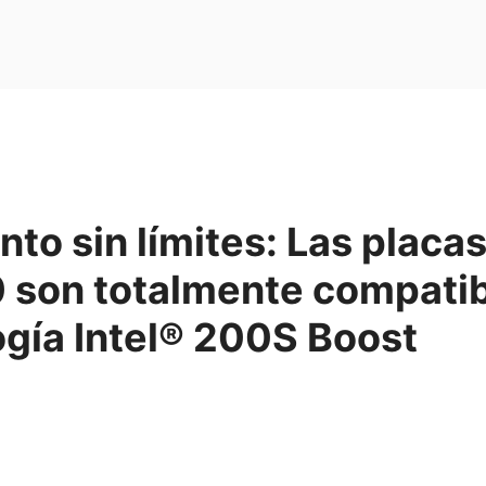
to sin límites: Las placa
 son totalmente compatib
ogía Intel® 200S Boost