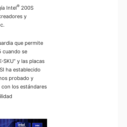
®
a Intel
200S
 creadores y
c.
ardia que permite
5 cuando se
-SKU” y las placas
SI ha establecido
emos probado y
 con los estándares
lidad