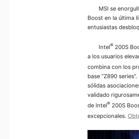
MSI se enorgull
Boost en la última 
entusiastas desbloq
®
Intel
200S Boos
a los usuarios ele
combina con los pr
base “Z890 series”.
sólidas asociacion
validado rigurosam
®
de Intel
200S Boost
excepcionales.
Obté