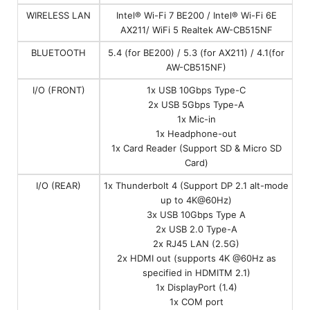
WIRELESS LAN
Intel® Wi-Fi 7 BE200 / Intel® Wi-Fi 6E
AX211/ WiFi 5 Realtek AW-CB515NF
BLUETOOTH
5.4 (for BE200) / 5.3 (for AX211) / 4.1(for
AW-CB515NF)
I/O (FRONT)
1x USB 10Gbps Type-C
2x USB 5Gbps Type-A
1x Mic-in
1x Headphone-out
1x Card Reader (Support SD & Micro SD
Card)
I/O (REAR)
1x Thunderbolt 4 (Support DP 2.1 alt-mode
up to 4K@60Hz)
3x USB 10Gbps Type A
2x USB 2.0 Type-A
2x RJ45 LAN (2.5G)
2x HDMI out (supports 4K @60Hz as
specified in HDMITM 2.1)
1x DisplayPort (1.4)
1x COM port