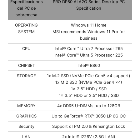
Especificaciones
PRO DP80 AI A2G Series Desktop PC
del PC de
Specification
sobremesa
OPERATING
Windows 11 Home
SYSTEM
MSI recommends Windows 11 Pro for
business
CPU
Intel® Core™ Ultra 7 Processor 265
Intel® Core™ Ultra 5 Processor 225
CHIPSET
Intel® B860
STORAGE
1x M.2 SSD (NVMe PCIe Gen5 x4 support)
1x M.2 SSD (NVMe PCIe Gen4 x4)
1x 2.5” HDD / SSD
1x 3.5” HDD or 2.5” HDD / SSD
MEMORY
4x DDR5 U-DIMMs, up to 128GB
GRAPHICS
Up to GeForce® RTX™ 3050 LP 6G OC
Security
Support dTPM 2.0 & Kensington Lock
LAN
2x Intel® I226V (2.5G LAN)