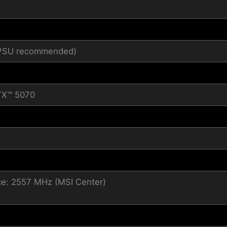
1 PSU recommended)
TX™ 5070
e: 2557 MHz (MSI Center)