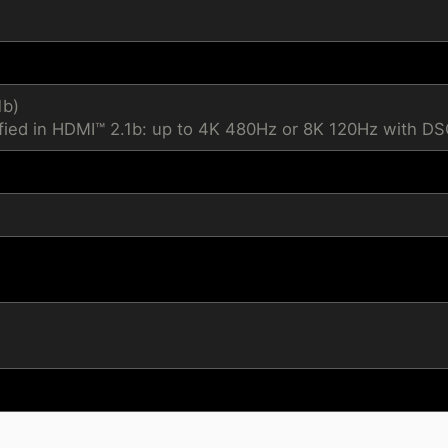
1b)
fied in HDMI™ 2.1b: up to 4K 480Hz or 8K 120Hz with D