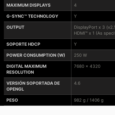
MAXIMUM DISPLAYS
4
G-SYNC™ TECHNOLOGY
Y
OUTPUT
DisplayPort x 3 (v2.
HDMI™ x 1 (As speci
SOPORTE HDCP
Y
POWER CONSUMPTION (W)
250 W
DIGITAL MAXIMUM
7680 x 4320
RESOLUTION
VERSIÓN SOPORTADA DE
4.6
OPENGL
PESO
982 g / 1406 g