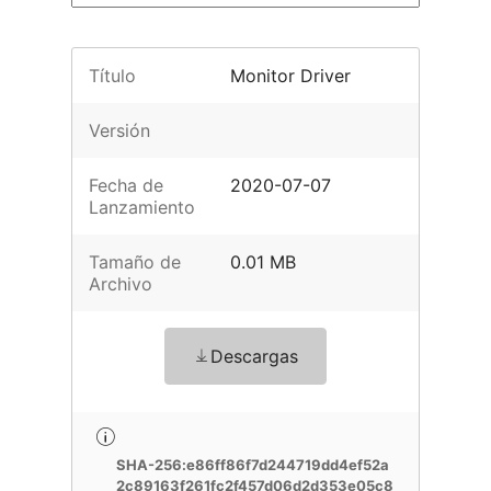
Título
Monitor Driver
Versión
Fecha de
2020-07-07
Lanzamiento
Tamaño de
0.01 MB
Archivo
Descargas
SHA-256:e86ff86f7d244719dd4ef52a
2c89163f261fc2f457d06d2d353e05c8