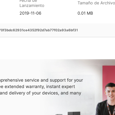
Fecha de
Tamaño de Archiv
Lanzamiento
2019-11-06
0.01 MB
0f3bdc62931ce4352f92d7ab77f02a93a6bf31
prehensive service and support for your
ee extended warranty, instant expert
 and delivery of your devices, and many