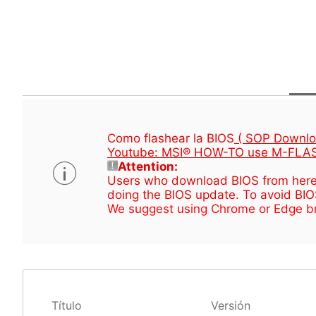
Como flashear la BIOS
( SOP Downlo
Youtube: MSI® HOW-TO use M-FLAS
Attention:
Users who download BIOS from here (
doing the BIOS update. To avoid BIOS 
We suggest using Chrome or Edge br
Título
Versión