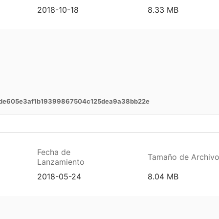
2018-10-18
8.33 MB
de605e3af1b19399867504c125dea9a38bb22e
Fecha de
Tamaño de Archiv
Lanzamiento
2018-05-24
8.04 MB