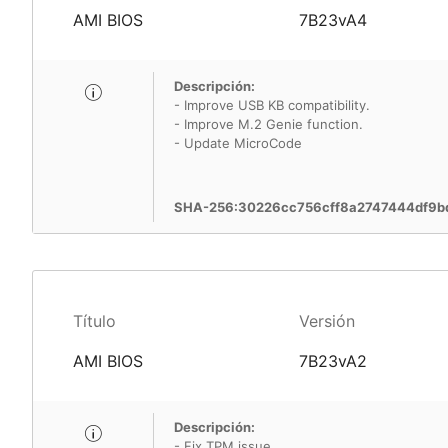
AMI BIOS
7B23vA4
Descripción:
- Improve USB KB compatibility.
- Improve M.2 Genie function.
- Update MicroCode
SHA-256:30226cc756cff8a2747444df9b
Título
Versión
AMI BIOS
7B23vA2
Descripción:
- Fix TPM issue.