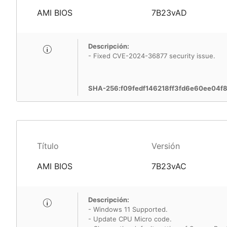
AMI BIOS
7B23vAD
Descripción:
- Fixed CVE-2024-36877 security issue.
SHA-256:f09fedf146218ff3fd6e60ee04
Título
Versión
AMI BIOS
7B23vAC
Descripción:
- Windows 11 Supported.
- Update CPU Micro code.