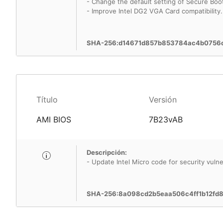
- Change the default setting of Secure Boo
- Improve Intel DG2 VGA Card compatibility.
SHA-256:d14671d857b853784ac4b0756
Título
Versión
AMI BIOS
7B23vAB
Descripción:
- Update Intel Micro code for security vulner
SHA-256:8a098cd2b5eaa506c4ff1b12fd