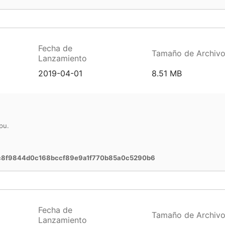
Fecha de
Tamaño de Archiv
Lanzamiento
2019-04-01
8.51 MB
pu.
c8f9844d0c168bccf89e9a1f770b85a0c5290b6
Fecha de
Tamaño de Archiv
Lanzamiento