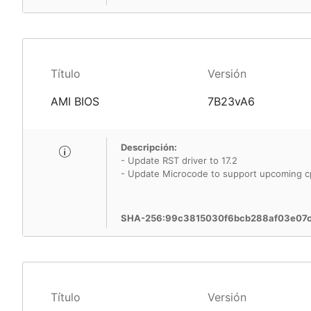
Título
Versión
AMI BIOS
7B23vA6
Descripción:
- Update RST driver to 17.2
- Update Microcode to support upcoming c
SHA-256:99c3815030f6bcb288af03e07
Título
Versión