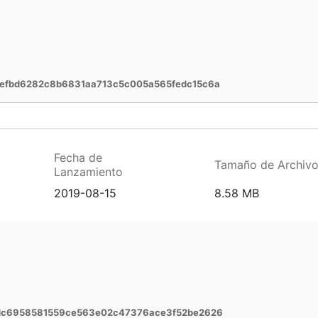
efbd6282c8b6831aa713c5c005a565fedc15c6a
Fecha de
Tamaño de Archiv
Lanzamiento
2019-08-15
8.58 MB
dc6958581559ce563e02c47376ace3f52be2626