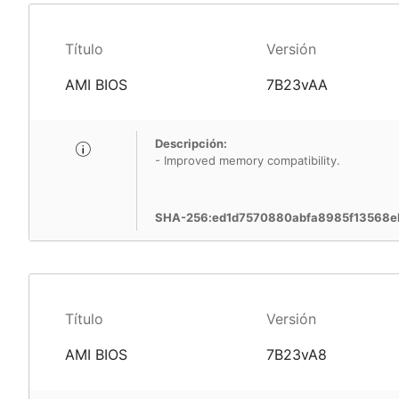
Título
Versión
AMI BIOS
7B23vAA
Descripción:
- Improved memory compatibility.
SHA-256:ed1d7570880abfa8985f13568
Título
Versión
AMI BIOS
7B23vA8