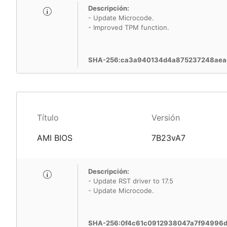
Descripción:
- Update Microcode.
- Improved TPM function.
SHA-256:ca3a940134d4a875237248aea
Título
Versión
AMI BIOS
7B23vA7
Descripción:
- Update RST driver to 17.5
- Update Microcode.
SHA-256:0f4c61c0912938047a7f94996