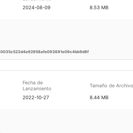
2024-08-09
8.53 MB
f80035c523d4e92958afe093691e09c4bb9d6f
Fecha de
Tamaño de Archiv
Lanzamiento
2022-10-27
8.44 MB