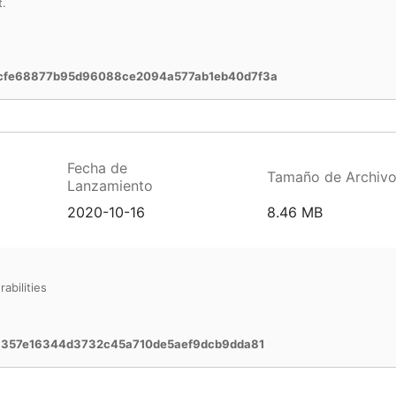
t.
cfe68877b95d96088ce2094a577ab1eb40d7f3a
Fecha de
Tamaño de Archiv
Lanzamiento
2020-10-16
8.46 MB
abilities
8357e16344d3732c45a710de5aef9dcb9dda81